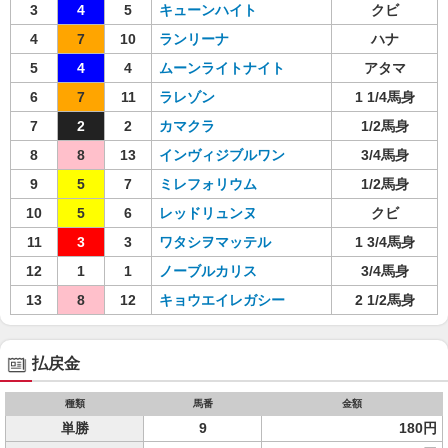
3
4
5
キューンハイト
クビ
4
7
10
ランリーナ
ハナ
5
4
4
ムーンライトナイト
アタマ
6
7
11
ラレゾン
1 1/4馬身
7
2
2
カマクラ
1/2馬身
8
8
13
インヴィジブルワン
3/4馬身
9
5
7
ミレフォリウム
1/2馬身
10
5
6
レッドリュンヌ
クビ
11
3
3
ワタシヲマッテル
1 3/4馬身
12
1
1
ノーブルカリス
3/4馬身
13
8
12
キョウエイレガシー
2 1/2馬身
払戻金
種類
馬番
金額
単勝
9
180円