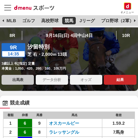
dメニュー
球
MLB
ゴルフ
高校野球
競馬
Jリーグ
プロ野球（2軍）
8R
9月16日(日) 4回中山4日
10R
汐留特別
9R
14:35
芝 右・2,000m 13頭
3歳以上 牝[指定] 定量
本賞金：1,050、420、260、160、105万円
出馬表
データ分析
オッズ
結果
競走成績
着順
枠番
馬番
馬名
着差
1
6
9
オスカールビー
1.59.2
2
6
8
ラレッサングル
7馬身