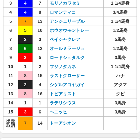
3
4
7
モリノカワセミ
1 1/4馬身
4
4
8
ロマンティコ
3/4馬身
5
7
13
アンジェリーブル
1 1/4馬身
6
5
10
ホウオウモントレー
1/2馬身
7
2
3
ペイシャクレア
5馬身
8
6
12
オールミラージュ
1/2馬身
9
3
5
ロードシュタルク
3馬身
10
1
2
フジノタカネ
1 1/4馬身
11
8
15
ラストクローザー
ハナ
12
2
4
シゲルアコヤガイ
アタマ
13
8
16
トピアリスト
クビ
14
1
1
ラテリシウス
3馬身
15
3
6
ヘニッヒ
3馬身
出走
7
14
トーアシオン
取消