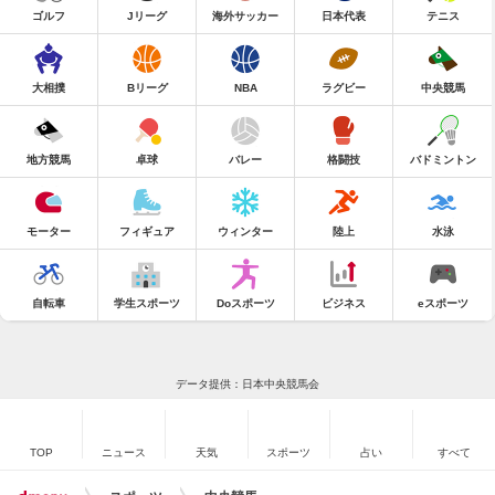
ゴルフ
Jリーグ
海外サッカー
日本代表
テニス
大相撲
Bリーグ
NBA
ラグビー
中央競馬
地方競馬
卓球
バレー
格闘技
バドミントン
モーター
フィギュア
ウィンター
陸上
水泳
自転車
学生スポーツ
Doスポーツ
ビジネス
eスポーツ
データ提供：日本中央競馬会
TOP
ニュース
天気
スポーツ
占い
すべて