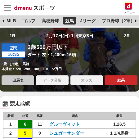
dメニュー
球
MLB
ゴルフ
高校野球
競馬
Jリーグ
プロ野球（2軍）
1R
2月17日(日) 1回東京8日
3R
3歳500万円以下
2R
10:35
ダート 左・1,400m 16頭
3歳 ［指定］ 馬齢
本賞金：720、290、180、110、72万円
出馬表
データ分析
オッズ
結果
競走成績
着順
枠番
馬番
馬名
着差
1
6
11
グルーヴィット
1.26.5
2
5
9
シュガーサンダー
1 1/4馬身