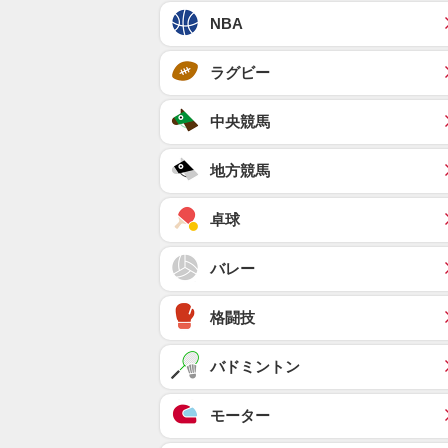
NBA
ラグビー
中央競馬
地方競馬
卓球
バレー
格闘技
バドミントン
モーター