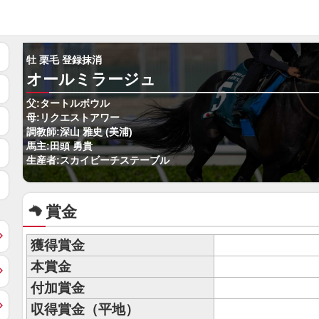
牡 栗毛 登録抹消
オールミラージュ
父:タートルボウル
母:リクエストアワー
調教師:深山 雅史 (美浦)
馬主:田頭 勇貴
生産者:スカイビーチステーブル
賞金
獲得賞金
本賞金
付加賞金
収得賞金（平地）