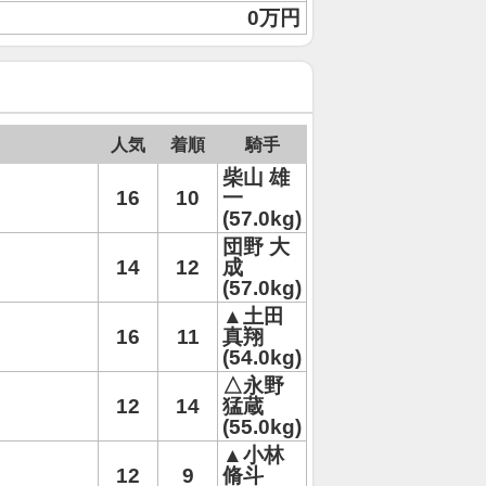
0万円
人気
着順
騎手
柴山 雄
16
10
一
(57.0kg)
団野 大
14
12
成
(57.0kg)
▲土田
16
11
真翔
(54.0kg)
△永野
12
14
猛蔵
(55.0kg)
▲小林
12
9
脩斗