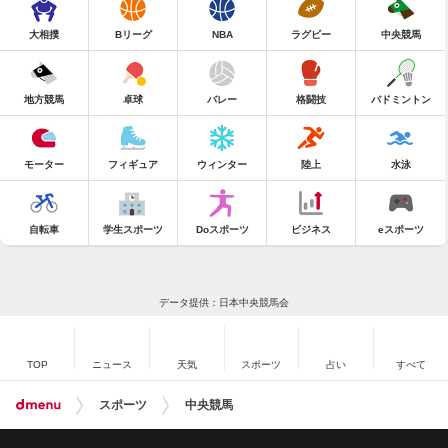
大相撲
Bリーグ
NBA
ラグビー
中央競馬
地方競馬
卓球
バレー
格闘技
バドミントン
モーター
フィギュア
ウィンター
陸上
水泳
自転車
学生スポーツ
Doスポーツ
ビジネス
eスポーツ
データ提供：日本中央競馬会
TOP
ニュース
天気
スポーツ
占い
すべて
スポーツ
中央競馬