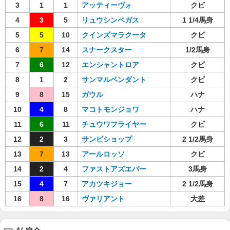
3
1
1
アッティーヴォ
クビ
4
3
5
リュウシンベガス
1 1/4馬身
5
5
10
クインズマラクータ
クビ
6
7
14
スナークスター
1/2馬身
7
6
12
エンシャントロア
クビ
8
1
2
サンマルペンダント
クビ
9
8
15
ガウル
ハナ
10
4
8
マコトモンジョワ
ハナ
11
6
11
チュウワフライヤー
クビ
12
2
3
サンビショップ
2 1/2馬身
13
7
13
アールロッソ
クビ
14
2
4
ファストアズエバー
3馬身
15
4
7
アカツキジョー
2 1/2馬身
16
8
16
ヴァリアント
大差