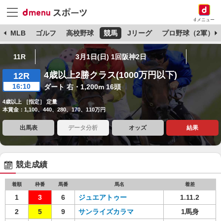
dメニュー
球
MLB
ゴルフ
高校野球
競馬
Jリーグ
プロ野球（2軍）
11R
3月1日(日) 1回阪神2日
4歳以上2勝クラス(1000万円以下)
12R
16:10
ダート 右・1,200m 16頭
4歳以上 ［指定］ 定量
本賞金：1,100、440、280、170、110万円
出馬表
データ分析
オッズ
結果
競走成績
着順
枠番
馬番
馬名
着差
1
3
6
ジュエアトゥー
1.11.2
2
5
9
サンライズカラマ
1馬身