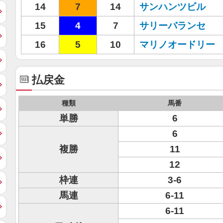
14
7
14
サンハンツビル
15
4
7
サリーバランセ
16
5
10
マリノオードリー
払戻金
種類
馬番
単勝
6
6
複勝
11
12
枠連
3-6
馬連
6-11
6-11