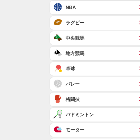
NBA
ラグビー
中央競馬
地方競馬
卓球
バレー
格闘技
バドミントン
モーター