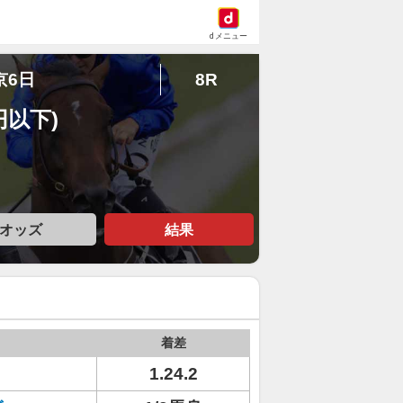
dメニュー
京6日
8R
円以下)
オッズ
結果
着差
1.24.2