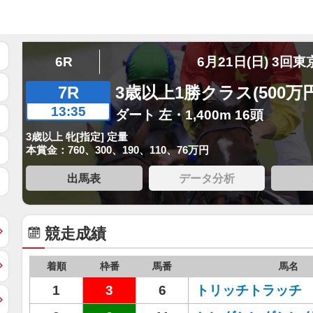
6R
6月21日(日) 3回東
7R
3歳以上1勝クラス(500万
13:35
ダート 左・1,400m 16頭
3歳以上 牝[指定] 定量
本賞金：760、300、190、110、76万円
出馬表
データ分析
競走成績
着順
枠番
馬番
馬名
1
3
6
トリッチトラッチ