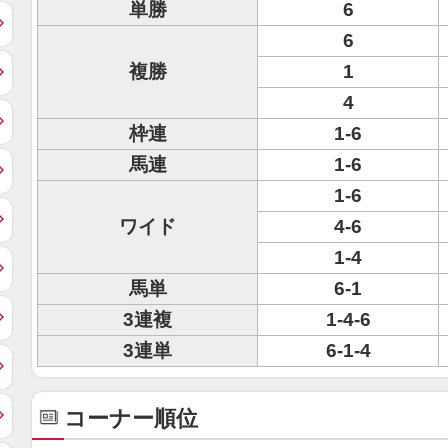
単勝
6
6
複勝
1
4
枠連
1-6
馬連
1-6
1-6
ワイド
4-6
1-4
馬単
6-1
3連複
1-4-6
3連単
6-1-4
コーナー順位