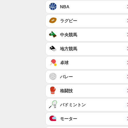
NBA
ラグビー
中央競馬
地方競馬
卓球
バレー
格闘技
バドミントン
モーター