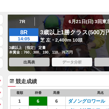
7R
6月21日(日) 3回東
8R
3歳以上1勝クラス(500万
14:05
芝 左・2,400m 10頭
3歳以上 ［指定］ 定量
本賞金：760、300、190、110、76万円
出馬表
データ分析
競走成績
着順
枠番
馬番
馬名
1
6
6
ダノングロワール