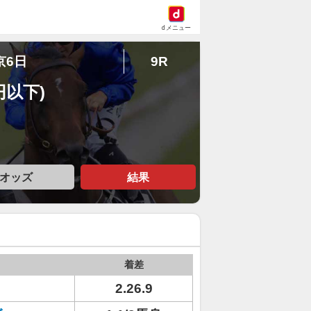
dメニュー
京6日
9R
円以下)
オッズ
結果
着差
2.26.9