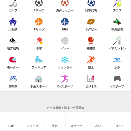
ゴルフ
Jリーグ
海外サッカー
日本代表
テニス
大相撲
Bリーグ
NBA
ラグビー
中央競馬
地方競馬
卓球
バレー
格闘技
バドミントン
モーター
フィギュア
ウィンター
陸上
水泳
自転車
学生スポーツ
Doスポーツ
ビジネス
eスポーツ
データ提供：日本中央競馬会
TOP
ニュース
天気
スポーツ
占い
すべて