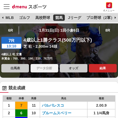
dメニュー
球
MLB
ゴルフ
高校野球
競馬
Jリーグ
プロ野球（2軍）
6R
1月31日(日) 1回小倉6日
8R
4歳以上1勝クラス(500万円以下)
7R
13:10
芝 右・2,000m 14頭
4歳以上 牝 定量
本賞金：760、300、190、110、76万円
出馬表
データ分析
オッズ
結果
競走成績
着順
枠番
馬番
馬名
着差
1
7
11
バルバレスコ
2.00.9
2
6
10
ブルームスベリー
1 1/4馬身