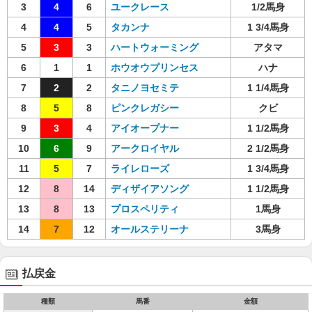
3
4
6
ユークレース
1/2馬身
4
4
5
タカンナ
1 3/4馬身
5
3
3
ハートウォーミング
アタマ
6
1
1
ホウオウプリンセス
ハナ
7
2
2
タニノヨセミテ
1 1/4馬身
8
5
8
ピンクレガシー
クビ
9
3
4
アイオープナー
1 1/2馬身
10
6
9
アークロイヤル
2 1/2馬身
11
5
7
ライレローズ
1 3/4馬身
12
8
14
ディザイアソング
1 1/2馬身
13
8
13
プロスペリティ
1馬身
14
7
12
オールステリーナ
3馬身
払戻金
種類
馬番
金額