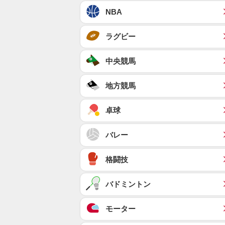
NBA
ラグビー
中央競馬
地方競馬
卓球
バレー
格闘技
バドミントン
モーター