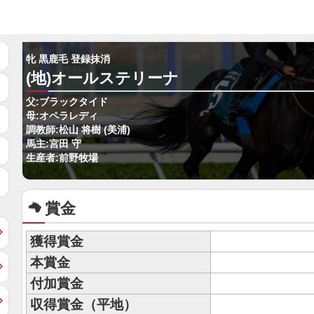
牝 黒鹿毛 登録抹消
(地)オールステリーナ
父:ブラックタイド
母:オペラレディ
調教師:松山 将樹 (美浦)
馬主:宮田 守
生産者:前野牧場
賞金
獲得賞金
本賞金
付加賞金
収得賞金（平地）