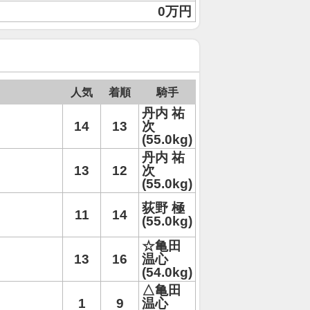
0万円
人気
着順
騎手
丹内 祐
14
13
次
(55.0kg)
丹内 祐
13
12
次
(55.0kg)
荻野 極
11
14
(55.0kg)
☆亀田
13
16
温心
(54.0kg)
△亀田
1
9
温心