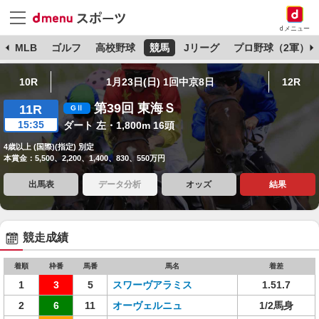
dメニュー
球
MLB
ゴルフ
高校野球
競馬
Jリーグ
プロ野球（2軍）
10R
1月23日(日) 1回中京8日
12R
第39回 東海Ｓ
11R
15:35
ダート 左・1,800m 16頭
4歳以上 (国際)(指定) 別定
本賞金：5,500、2,200、1,400、830、550万円
出馬表
データ分析
オッズ
結果
競走成績
着順
枠番
馬番
馬名
着差
1
3
5
スワーヴアラミス
1.51.7
2
6
11
オーヴェルニュ
1/2馬身