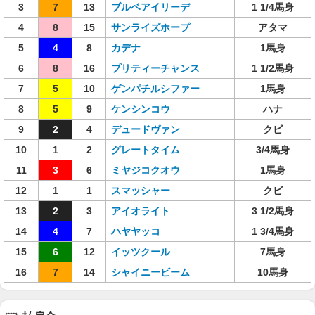
3
7
13
ブルベアイリーデ
1 1/4馬身
4
8
15
サンライズホープ
アタマ
5
4
8
カデナ
1馬身
6
8
16
プリティーチャンス
1 1/2馬身
7
5
10
ゲンパチルシファー
1馬身
8
5
9
ケンシンコウ
ハナ
9
2
4
デュードヴァン
クビ
10
1
2
グレートタイム
3/4馬身
11
3
6
ミヤジコクオウ
1馬身
12
1
1
スマッシャー
クビ
13
2
3
アイオライト
3 1/2馬身
14
4
7
ハヤヤッコ
1 3/4馬身
15
6
12
イッツクール
7馬身
16
7
14
シャイニービーム
10馬身