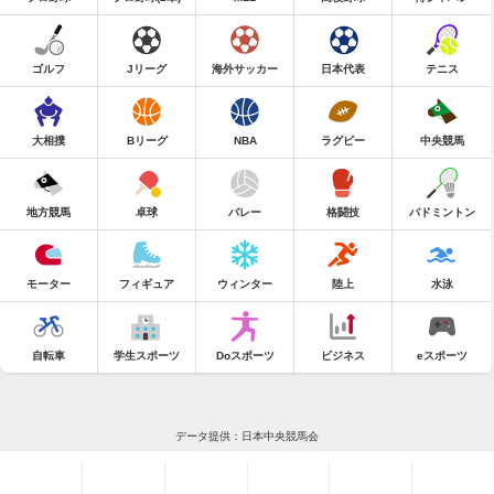
ゴルフ
Jリーグ
海外サッカー
日本代表
テニス
大相撲
Bリーグ
NBA
ラグビー
中央競馬
地方競馬
卓球
バレー
格闘技
バドミントン
モーター
フィギュア
ウィンター
陸上
水泳
自転車
学生スポーツ
Doスポーツ
ビジネス
eスポーツ
データ提供：日本中央競馬会