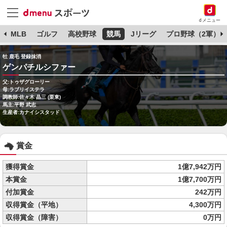
dメニュー
球
MLB
ゴルフ
高校野球
競馬
Jリーグ
プロ野球（2軍）
牡 鹿毛 登録抹消
ゲンパチルシファー
父:トゥザグローリー
母:ラブリイステラ
調教師:佐々木 晶三 (栗東)
馬主:平野 武志
生産者:カナイシスタッド
賞金
獲得賞金
1億7,942万円
本賞金
1億7,700万円
付加賞金
242万円
収得賞金（平地）
4,300万円
収得賞金（障害）
0万円