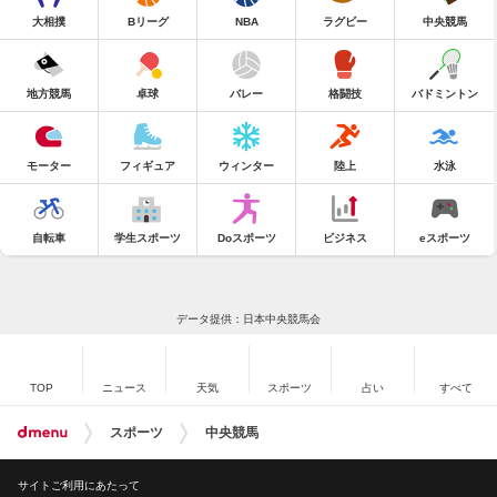
大相撲
Bリーグ
NBA
ラグビー
中央競馬
地方競馬
卓球
バレー
格闘技
バドミントン
モーター
フィギュア
ウィンター
陸上
水泳
自転車
学生スポーツ
Doスポーツ
ビジネス
eスポーツ
データ提供：日本中央競馬会
TOP
ニュース
天気
スポーツ
占い
すべて
スポーツ
中央競馬
サイトご利用にあたって