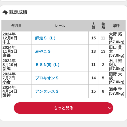
競走成績
人
着
年月日
レース
騎手
気
順
2024年
大野 拓
12月8日
師走Ｓ（L）
15
11
弥
中山
(57.0kg)
2024年
田口 貫
11月3日
みやこＳ
13
13
太
京都
(57.0kg)
2024年
石川 裕
8月10日
ＢＳＮ賞（L）
11
2
紀人
新潟
(57.0kg)
2024年
団野 大
7月7日
プロキオンＳ
14
5
成
小倉
(57.0kg)
2024年
酒井 学
4月14日
アンタレスＳ
15
8
(57.0kg)
阪神
もっと見る