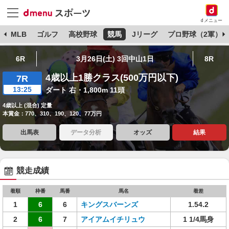
dメニュー
球
MLB
ゴルフ
高校野球
競馬
Jリーグ
プロ野球（2軍）
6R
3月26日(土) 3回中山1日
8R
4歳以上1勝クラス(500万円以下)
7R
13:25
ダート 右・1,800m 11頭
4歳以上 (混合) 定量
本賞金：770、310、190、120、77万円
出馬表
データ分析
オッズ
結果
競走成績
着順
枠番
馬番
馬名
着差
1
6
6
キングスバーンズ
1.54.2
2
6
7
アイアムイチリュウ
1 1/4馬身