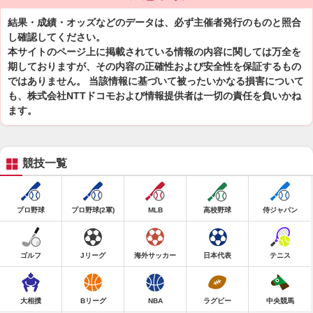
結果・成績・オッズなどのデータは、必ず主催者発行のものと照合
し確認してください。
本サイトのページ上に掲載されている情報の内容に関しては万全を
期しておりますが、その内容の正確性および安全性を保証するもの
ではありません。 当該情報に基づいて被ったいかなる損害について
も、株式会社NTTドコモおよび情報提供者は一切の責任を負いかね
ます。
競技一覧
プロ野球
プロ野球(2軍)
MLB
高校野球
侍ジャパン
ゴルフ
Jリーグ
海外サッカー
日本代表
テニス
大相撲
Bリーグ
NBA
ラグビー
中央競馬