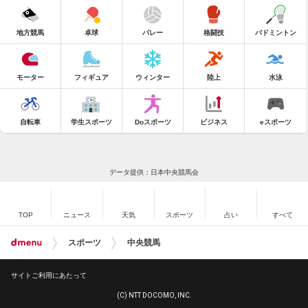
地方競馬
卓球
バレー
格闘技
バドミントン
モーター
フィギュア
ウィンター
陸上
水泳
自転車
学生スポーツ
Doスポーツ
ビジネス
eスポーツ
データ提供：日本中央競馬会
TOP
ニュース
天気
スポーツ
占い
すべて
スポーツ
中央競馬
サイトご利用にあたって
(C) NTT DOCOMO, INC.