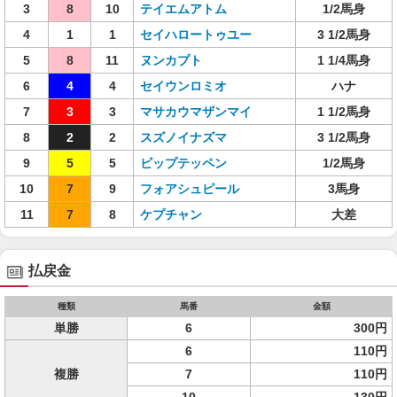
3
8
10
テイエムアトム
1/2馬身
4
1
1
セイハロートゥユー
3 1/2馬身
5
8
11
ヌンカプト
1 1/4馬身
6
4
4
セイウンロミオ
ハナ
7
3
3
マサカウマザンマイ
1 1/2馬身
8
2
2
スズノイナズマ
3 1/2馬身
9
5
5
ビップテッペン
1/2馬身
10
7
9
フォアシュピール
3馬身
11
7
8
ケプチャン
大差
払戻金
種類
馬番
金額
単勝
6
300円
6
110円
複勝
7
110円