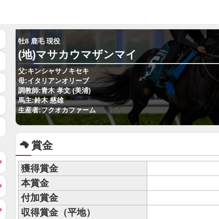
牡8 鹿毛 現役
(地)マサカウマザンマイ
父:キンシャサノキセキ
母:イタリアンオリーブ
調教師:青木 孝文 (美浦)
馬主:鈴木 慈雄
生産者:フクオカファーム
賞金
獲得賞金
本賞金
付加賞金
収得賞金（平地）