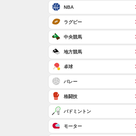
NBA
ラグビー
中央競馬
地方競馬
卓球
バレー
格闘技
バドミントン
モーター