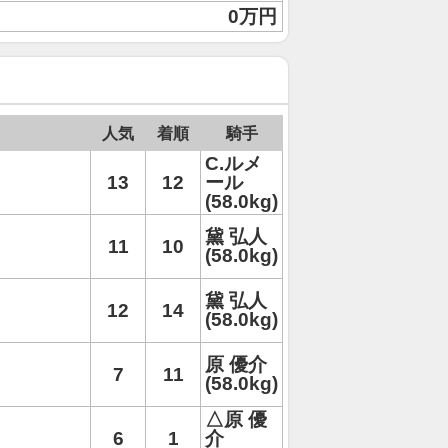
0万円
人気
着順
騎手
C.ルメ
13
12
ール
(58.0kg)
黛 弘人
11
10
(58.0kg)
黛 弘人
12
14
(58.0kg)
原 優介
7
11
(58.0kg)
△原 優
6
1
介