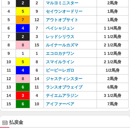
3
2
2
マルヨミニスター
2馬身
4
5
9
セイウンオードリー
1馬身
5
7
12
アウトオブサイト
1馬身
6
4
7
ペイシャジュン
1 1/4馬身
7
2
3
レッドシリウス
1 1/2馬身
8
8
15
ルイナールカズマ
2 1/2馬身
9
1
1
エコロカナワン
1 1/2馬身
10
5
8
スマイルライン
2 1/2馬身
11
4
6
ビービーレガロ
1/2馬身
12
8
14
ジャスティンスター
2馬身
13
6
11
ランスオブウェイブ
6馬身
14
3
4
テイエムアラジン
3 1/2馬身
15
6
10
アイファーベア
7馬身
払戻金