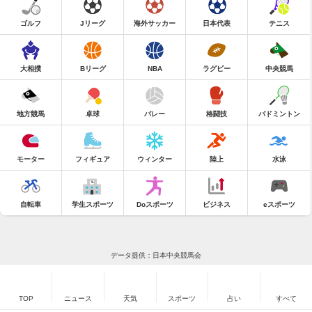
ゴルフ
Jリーグ
海外サッカー
日本代表
テニス
大相撲
Bリーグ
NBA
ラグビー
中央競馬
地方競馬
卓球
バレー
格闘技
バドミントン
モーター
フィギュア
ウィンター
陸上
水泳
自転車
学生スポーツ
Doスポーツ
ビジネス
eスポーツ
データ提供：日本中央競馬会
TOP
ニュース
天気
スポーツ
占い
すべて