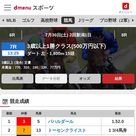
dメニュー
球
MLB
ゴルフ
高校野球
競馬
Jリーグ
プロ野球（2軍）
6R
7月30日(土) 2回新潟1日
8R
3歳以上1勝クラス(500万円以下)
7R
13:25
ダート 左・1,800m 15頭
3歳以上 (混合) 定量
本賞金：770、310、190、120、77万円
出馬表
データ分析
オッズ
結果
競走成績
着順
枠番
馬番
馬名
着差
1
3
5
バハルダール
1.52.0
2
7
13
トーセンクライスト
1 3/4馬身