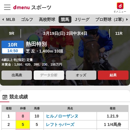
dメニュー
球
MLB
ゴルフ
高校野球
競馬
Jリーグ
プロ野球（2軍）
9R
3月19日(日) 2回中京4日
11R
熱田特別
10R
14:50
芝 左・1,400m 10頭
4歳以上 牝[指定] 定量
本賞金：1,550、620、390、230、155万円
出馬表
データ分析
オッズ
結果
競走成績
着順
枠番
馬番
馬名
着差
1
8
10
ヒルノローザンヌ
1.21.9
2
5
5
レフトゥバーズ
1 1/4馬身