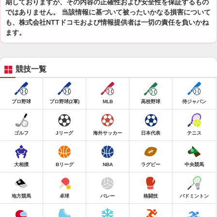
期しておりますが、その内容の正確性および安全性を保証するもの
ではありません。 当該情報に基づいて被ったいかなる損害について
も、株式会社NTTドコモおよび情報提供者は一切の責任を負いかね
ます。
競技一覧
プロ野球
プロ野球(2軍)
MLB
高校野球
侍ジャパン
ゴルフ
Jリーグ
海外サッカー
日本代表
テニス
大相撲
Bリーグ
NBA
ラグビー
中央競馬
地方競馬
卓球
バレー
格闘技
バドミントン