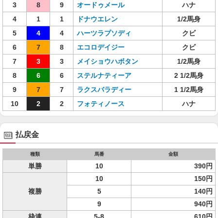
3
8
9
オードゥメール
ハナ
4
1
1
ドナウエレン
1/2馬身
5
4
4
ハーツラプソディ
クビ
6
7
8
エコロデイジー
クビ
7
3
3
メイショウハボタン
1/2馬身
8
6
6
ステルナティーア
2 1/2馬身
9
7
7
ラクスバラディー
1 1/2馬身
10
2
2
フォティノース
ハナ
払戻金
種類
馬番
金額
単勝
10
390円
10
150円
複勝
5
140円
9
940円
枠連
5-8
610円