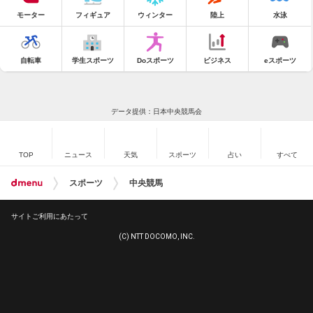
モーター
フィギュア
ウィンター
陸上
水泳
自転車
学生スポーツ
Doスポーツ
ビジネス
eスポーツ
データ提供：日本中央競馬会
TOP
ニュース
天気
スポーツ
占い
すべて
スポーツ
中央競馬
サイトご利用にあたって
(C) NTT DOCOMO, INC.