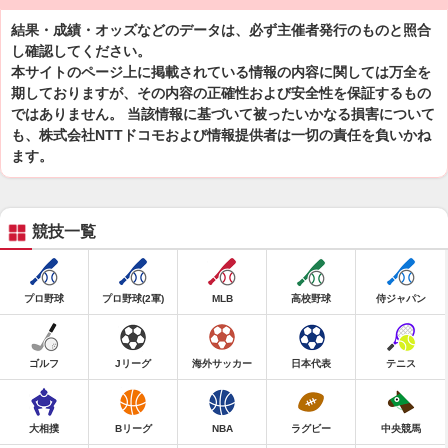
結果・成績・オッズなどのデータは、必ず主催者発行のものと照合
し確認してください。
本サイトのページ上に掲載されている情報の内容に関しては万全を
期しておりますが、その内容の正確性および安全性を保証するもの
ではありません。 当該情報に基づいて被ったいかなる損害について
も、株式会社NTTドコモおよび情報提供者は一切の責任を負いかね
ます。
競技一覧
プロ野球
プロ野球(2軍)
MLB
高校野球
侍ジャパン
ゴルフ
Jリーグ
海外サッカー
日本代表
テニス
大相撲
Bリーグ
NBA
ラグビー
中央競馬