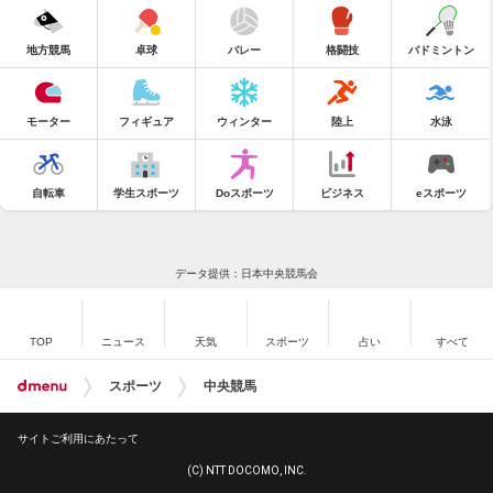
地方競馬
卓球
バレー
格闘技
バドミントン
モーター
フィギュア
ウィンター
陸上
水泳
自転車
学生スポーツ
Doスポーツ
ビジネス
eスポーツ
データ提供：日本中央競馬会
TOP
ニュース
天気
スポーツ
占い
すべて
スポーツ
中央競馬
サイトご利用にあたって
(C) NTT DOCOMO, INC.