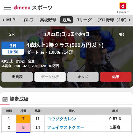
dメニュー
球
MLB
ゴルフ
高校野球
競馬
Jリーグ
プロ野球（2軍）
2R
1月21日(日) 1回小倉4日
4R
4歳以上1勝クラス(500万円以下)
3R
10:50
ダート 右・1,000m 14頭
4歳以上 ［指定］ 定量
本賞金：800、320、200、120、80万円
出馬表
データ分析
オッズ
結果
競走成績
着順
枠番
馬番
馬名
着差
1
7
11
コウソクカレン
0.57.6
2
8
14
フェイマスドクター
1馬身