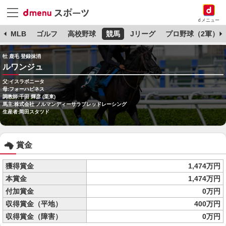
dメニュー
球
MLB
ゴルフ
高校野球
競馬
Jリーグ
プロ野球（2軍）
牡 鹿毛 登録抹消
ルワンジュ
父:イスラボニータ
母:フォーハピネス
調教師:千田 輝彦 (栗東)
馬主:株式会社 ノルマンディーサラブレッドレーシング
生産者:岡田スタツド
賞金
獲得賞金
1,474万円
本賞金
1,474万円
付加賞金
0万円
収得賞金（平地）
400万円
収得賞金（障害）
0万円