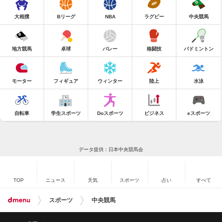
大相撲
Bリーグ
NBA
ラグビー
中央競馬
地方競馬
卓球
バレー
格闘技
バドミントン
モーター
フィギュア
ウィンター
陸上
水泳
自転車
学生スポーツ
Doスポーツ
ビジネス
eスポーツ
データ提供：日本中央競馬会
TOP
ニュース
天気
スポーツ
占い
すべて
スポーツ
中央競馬