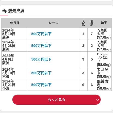
競走成績
人
着
年月日
レース
騎手
気
順
2024年
☆角田
5月19日
500万円以下
1
7
大河
新潟
(57.0kg)
2024年
☆角田
4月28日
500万円以下
3
2
大河
新潟
(57.0kg)
B.ムル
2024年
ザバエ
4月6日
500万円以下
9
5
フ
阪神
(58.0kg)
2024年
岩田 望
2月10日
500万円以下
3
6
来
京都
(58.0kg)
2024年
藤懸 貴
1月21日
500万円以下
6
6
志
小倉
(58.0kg)
もっと見る