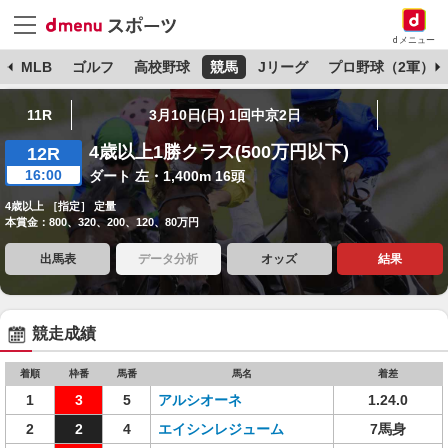
dメニュー
球
MLB
ゴルフ
高校野球
競馬
Jリーグ
プロ野球（2軍）
11R
3月10日(日) 1回中京2日
4歳以上1勝クラス(500万円以下)
12R
16:00
ダート 左・1,400m 16頭
4歳以上 ［指定］ 定量
本賞金：800、320、200、120、80万円
出馬表
データ分析
オッズ
結果
競走成績
着順
枠番
馬番
馬名
着差
1
3
5
アルシオーネ
1.24.0
2
2
4
エイシンレジューム
7馬身