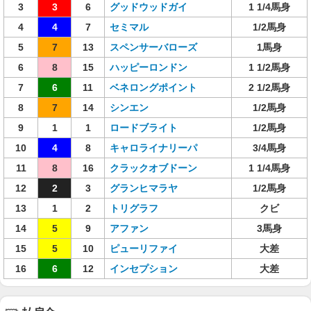
3
3
6
グッドウッドガイ
1 1/4馬身
4
4
7
セミマル
1/2馬身
5
7
13
スペンサーバローズ
1馬身
6
8
15
ハッピーロンドン
1 1/2馬身
7
6
11
ベネロングポイント
2 1/2馬身
8
7
14
シンエン
1/2馬身
9
1
1
ロードブライト
1/2馬身
10
4
8
キャロライナリーパ
3/4馬身
11
8
16
クラックオブドーン
1 1/4馬身
12
2
3
グランヒマラヤ
1/2馬身
13
1
2
トリグラフ
クビ
14
5
9
アファン
3馬身
15
5
10
ピューリファイ
大差
16
6
12
インセプション
大差