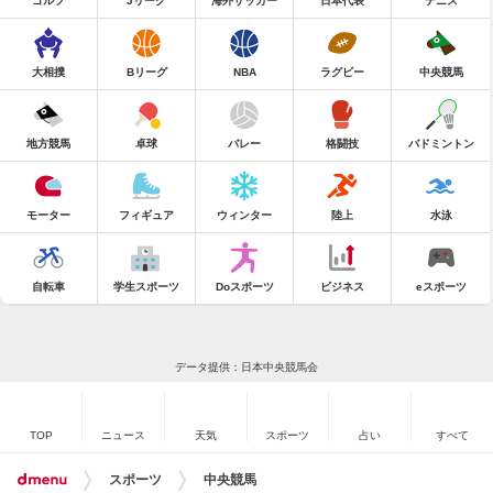
ゴルフ
Jリーグ
海外サッカー
日本代表
テニス
大相撲
Bリーグ
NBA
ラグビー
中央競馬
地方競馬
卓球
バレー
格闘技
バドミントン
モーター
フィギュア
ウィンター
陸上
水泳
自転車
学生スポーツ
Doスポーツ
ビジネス
eスポーツ
データ提供：日本中央競馬会
TOP
ニュース
天気
スポーツ
占い
すべて
スポーツ
中央競馬