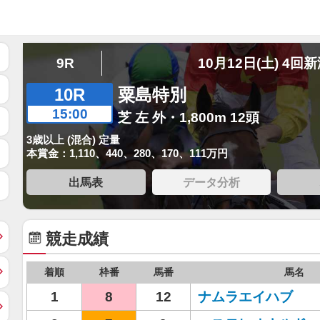
9R
10月12日(土) 4回
10R
粟島特別
15:00
芝 左 外・1,800m 12頭
3歳以上 (混合) 定量
本賞金：1,110、440、280、170、111万円
出馬表
データ分析
競走成績
着順
枠番
馬番
馬名
1
8
12
ナムラエイハブ