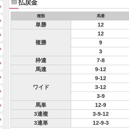
払戻金
種類
馬番
単勝
12
12
複勝
9
3
枠連
7-8
馬連
9-12
9-12
ワイド
3-12
3-9
馬単
12-9
3連複
3-9-12
3連単
12-9-3