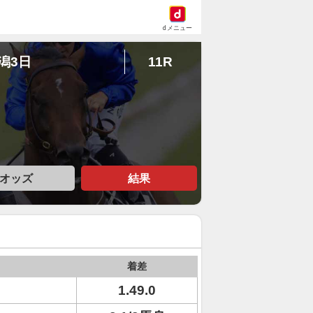
dメニュー
新潟3日
11R
オッズ
結果
着差
1.49.0