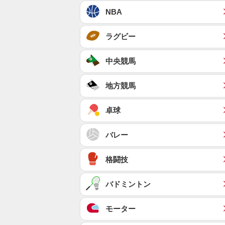
NBA
ラグビー
中央競馬
地方競馬
卓球
バレー
格闘技
バドミントン
モーター