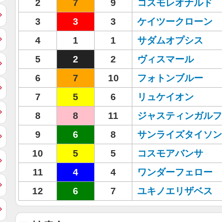
2
7
9
コスモレオナルド
3
3
3
ケイツークローン
4
1
1
サダムオプシス
5
2
2
ヴィスマール
6
7
10
フォトンブルー
7
5
6
リュケイオン
8
8
11
ジャスティンガルフ
9
6
8
サンライズタイソン
10
5
5
コスモアバンサ
11
4
4
ワンダーフェロー
12
6
7
ユキノエリザベス