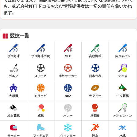
も、株式会社NTTドコモおよび情報提供者は一切の責任を負いかね
ます。
競技一覧
プロ野球
プロ野球(2軍)
MLB
高校野球
侍ジャパン
ゴルフ
Jリーグ
海外サッカー
日本代表
テニス
大相撲
Bリーグ
NBA
ラグビー
中央競馬
地方競馬
卓球
バレー
格闘技
バドミントン
モーター
フィギュア
ウィンター
陸上
水泳