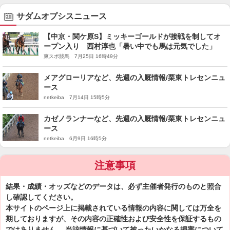
サダムオプシスニュース
【中京・関ケ原S】ミッキーゴールドが接戦を制してオ
ープン入り 西村淳也「暑い中でも馬は元気でした」
東スポ競馬 7月25日 16時49分
メアグローリアなど、先週の入厩情報/栗東トレセンニュ
ース
netkeiba 7月14日 15時5分
カゼノランナーなど、先週の入厩情報/栗東トレセンニュ
ース
netkeiba 6月9日 16時5分
注意事項
結果・成績・オッズなどのデータは、必ず主催者発行のものと照合
し確認してください。
本サイトのページ上に掲載されている情報の内容に関しては万全を
期しておりますが、その内容の正確性および安全性を保証するもの
ではありません。 当該情報に基づいて被ったいかなる損害について