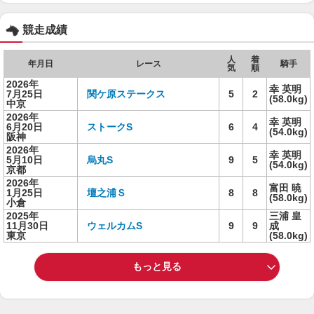
競走成績
人
着
年月日
レース
騎手
気
順
2026年
幸 英明
7月25日
関ケ原ステークス
5
2
(58.0kg)
中京
2026年
幸 英明
6月20日
ストークS
6
4
(54.0kg)
阪神
2026年
幸 英明
5月10日
烏丸S
9
5
(54.0kg)
京都
2026年
富田 暁
1月25日
壇之浦Ｓ
8
8
(58.0kg)
小倉
2025年
三浦 皇
11月30日
ウェルカムS
9
9
成
東京
(58.0kg)
もっと見る