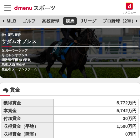
dメニュー
球
MLB
ゴルフ
高校野球
競馬
Jリーグ
プロ野球（2軍）
牡5 鹿毛 現役
サダムオプシス
父:ルーラーシップ
母:カレンオプシス
調教師:平田 修 (栗東)
馬主:大西 美生子
生産者:ノーザンファーム
賞金
獲得賞金
5,772万円
本賞金
5,742万円
付加賞金
30万円
収得賞金（平地）
1,500万円
収得賞金（障害）
0万円