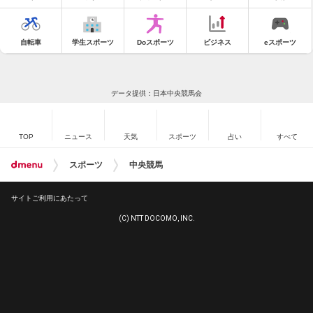
自転車
学生スポーツ
Doスポーツ
ビジネス
eスポーツ
データ提供：日本中央競馬会
TOP
ニュース
天気
スポーツ
占い
すべて
スポーツ
中央競馬
サイトご利用にあたって
(C) NTT DOCOMO, INC.