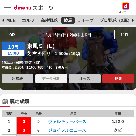
dメニュー
球
MLB
ゴルフ
高校野球
競馬
Jリーグ
プロ野球（2軍）
9R
3月15日(日) 2回中山6日
11R
東風Ｓ（L）
10R
15:00
芝 右 外回り・1,600m 16頭
4歳以上 (国際)(特指) 別定
本賞金：2,700、1,100、680、410、270万円
出馬表
データ分析
オッズ
結果
競走成績
着順
枠番
馬番
馬名
着差
1
3
5
ヴァルキリーバース
1.32.0
2
3
6
ジョイフルニュース
クビ