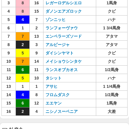
3
8
16
レガーロデルシエロ
1馬身
4
8
15
ダノンエアズロック
クビ
5
4
7
ゾンニッヒ
ハナ
6
1
2
ランフォーヴァウ
1 3/4馬身
7
7
13
エンペラーズソード
アタマ
8
2
3
アルビージャ
アタマ
9
5
9
ダイシンヤマト
クビ
10
7
14
メイショウシンタケ
クビ
11
6
11
ランスオブカオス
1/2馬身
12
5
10
タシット
ハナ
13
1
1
アサヒ
1 1/4馬身
14
4
8
フロムダスク
1/2馬身
15
6
12
エエヤン
1馬身
16
2
4
ニシノスーベニア
大差