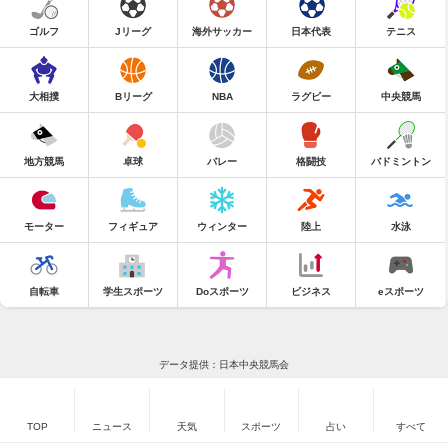
ゴルフ
Jリーグ
海外サッカー
日本代表
テニス
大相撲
Bリーグ
NBA
ラグビー
中央競馬
地方競馬
卓球
バレー
格闘技
バドミントン
モーター
フィギュア
ウィンター
陸上
水泳
自転車
学生スポーツ
Doスポーツ
ビジネス
eスポーツ
データ提供：日本中央競馬会
TOP
ニュース
天気
スポーツ
占い
すべて