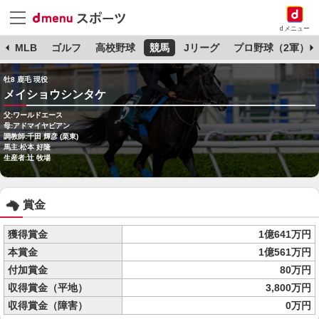
dメニュー
球
MLB
ゴルフ
高校野球
競馬
Jリーグ
プロ野球（2軍）
牡8 鹿毛 現役
メイショウシンタケ
父:ワールドエース
母:アドマイヤビアン
調教師:千田 輝彦 (栗東)
馬主:松本 好隆
生産者:辻 牧場
賞金
獲得賞金
1億641万円
本賞金
1億561万円
付加賞金
80万円
収得賞金（平地）
3,800万円
収得賞金（障害）
0万円