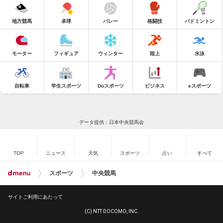
地方競馬
卓球
バレー
格闘技
バドミントン
モーター
フィギュア
ウィンター
陸上
水泳
自転車
学生スポーツ
Doスポーツ
ビジネス
eスポーツ
データ提供：日本中央競馬会
TOP
ニュース
天気
スポーツ
占い
すべて
スポーツ
中央競馬
サイトご利用にあたって
(C) NTT DOCOMO, INC.