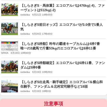
【しらさぎS・馬体重】エコロアルバは476kg(-4)、ファ
ーヴェントは512kg(-2)
netkeiba 6月21日 14時45分
【しらさぎS前日オッズ】エコロアルバが3.0倍で1番人
気
netkeiba 6月20日 17時40分
【しらさぎS枠順】昨年の覇者キープカルムは4枠7番
唯一の3歳馬で斤量53kgのエコロアルバは6枠11番
SPAIA 6月19日 10時40分
【しらさぎS枠順確定】エコロアルバは6枠11番、ファン
ダムは5枠9番
netkeiba 6月19日 10時20分
【しらさぎS出走馬・騎手確定】エコロアルバ＆横山和
生騎手、ファンダム＆北村宏司騎手など18頭
netkeiba 6月18日 16時0分
注意事項