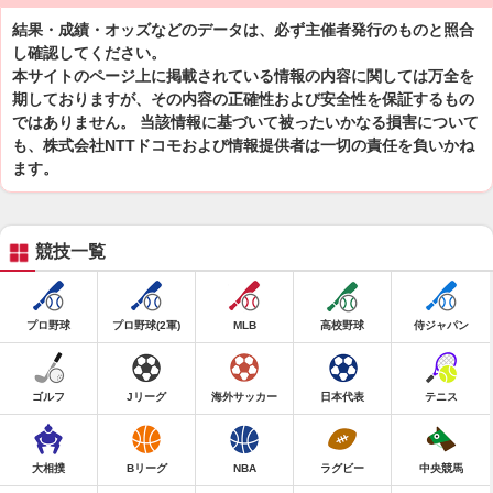
結果・成績・オッズなどのデータは、必ず主催者発行のものと照合
し確認してください。
本サイトのページ上に掲載されている情報の内容に関しては万全を
期しておりますが、その内容の正確性および安全性を保証するもの
ではありません。 当該情報に基づいて被ったいかなる損害について
も、株式会社NTTドコモおよび情報提供者は一切の責任を負いかね
ます。
競技一覧
プロ野球
プロ野球(2軍)
MLB
高校野球
侍ジャパン
ゴルフ
Jリーグ
海外サッカー
日本代表
テニス
大相撲
Bリーグ
NBA
ラグビー
中央競馬