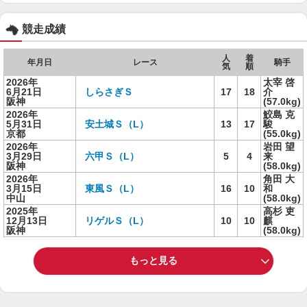
競走成績
人
着
年月日
レース
騎手
気
順
2026年
太宰 啓
6月21日
しらさぎＳ
17
18
介
阪神
(57.0kg)
2026年
鮫島 克
5月31日
安土城Ｓ（L）
13
17
駿
京都
(55.0kg)
2026年
岩田 望
3月29日
六甲Ｓ（L）
5
4
来
阪神
(58.0kg)
2026年
角田 大
3月15日
東風Ｓ（L）
16
10
和
中山
(58.0kg)
2025年
高杉 吏
12月13日
リゲルＳ（L）
10
10
麒
阪神
(58.0kg)
もっと見る