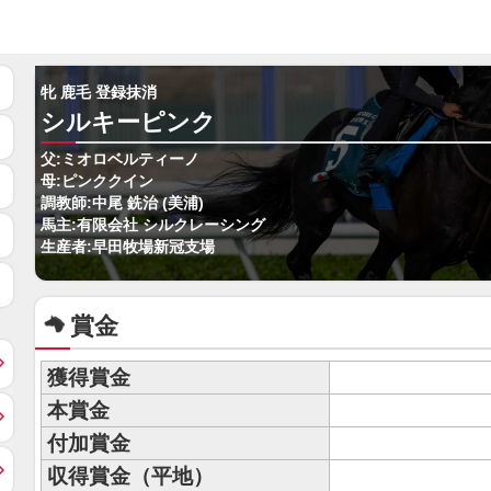
牝 鹿毛 登録抹消
シルキーピンク
父:ミオロベルティーノ
母:ピンククイン
調教師:中尾 銑治 (美浦)
馬主:有限会社 シルクレーシング
生産者:早田牧場新冠支場
賞金
獲得賞金
本賞金
付加賞金
収得賞金（平地）