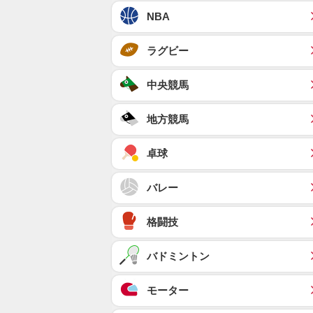
NBA
ラグビー
中央競馬
地方競馬
卓球
バレー
格闘技
バドミントン
モーター