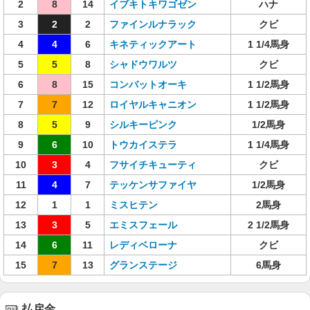
2
8
14
イブキトキワゴゼン
ハナ
3
2
2
ファインルナラック
クビ
4
4
6
キネティックアート
1 1/4馬身
5
5
8
シャドウワルツ
クビ
6
8
15
コンバットオーキ
1 1/2馬身
7
7
12
ロイヤルキャニオン
1 1/2馬身
8
5
9
シルキーピンク
1/2馬身
9
6
10
トウカイステラ
1 1/4馬身
10
3
4
フサイチキューティ
クビ
11
4
7
テッケンサファイヤ
1/2馬身
12
1
1
ミスヒテン
2馬身
13
3
5
エミスフェール
2 1/2馬身
14
6
11
レディベローナ
クビ
15
7
13
グランステージ
6馬身
払戻金