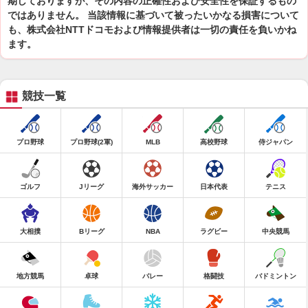
期しておりますが、その内容の正確性および安全性を保証するもの
ではありません。 当該情報に基づいて被ったいかなる損害について
も、株式会社NTTドコモおよび情報提供者は一切の責任を負いかね
ます。
競技一覧
プロ野球
プロ野球(2軍)
MLB
高校野球
侍ジャパン
ゴルフ
Jリーグ
海外サッカー
日本代表
テニス
大相撲
Bリーグ
NBA
ラグビー
中央競馬
地方競馬
卓球
バレー
格闘技
バドミントン