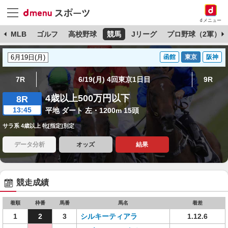
dメニュー
球
MLB
ゴルフ
高校野球
競馬
Jリーグ
プロ野球（2軍）
函館
東京
阪神
7R
6/19(月) 4回東京1日目
9R
4歳以上500万円以下
8R
13:45
平地 ダート 左・1200m 15頭
サラ系 4歳以上 牝[指定]別定
データ分析
オッズ
結果
競走成績
着順
枠番
馬番
馬名
着差
1
2
3
シルキーティアラ
1.12.6