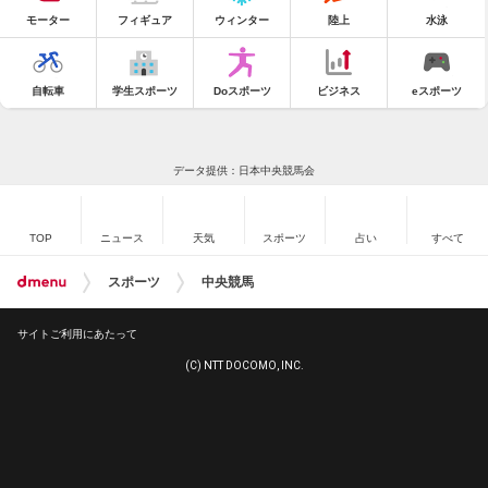
モーター
フィギュア
ウィンター
陸上
水泳
自転車
学生スポーツ
Doスポーツ
ビジネス
eスポーツ
データ提供：日本中央競馬会
TOP
ニュース
天気
スポーツ
占い
すべて
スポーツ
中央競馬
サイトご利用にあたって
(C) NTT DOCOMO, INC.