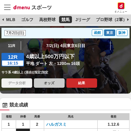
dメニュー
球
MLB
ゴルフ
高校野球
競馬
Jリーグ
プロ野球（2軍）
函館
東京
阪神
11R
7/2(日) 4回東京6日目
4歳以上500万円以下
12R
16:15
平地 ダート 左・1200m 16頭
サラ系 4歳以上 (混合)[指定]別定
データ分析
オッズ
結果
競走成績
着順
枠番
馬番
馬名
着差
1
1
2
ハルガスミ
1.12.6