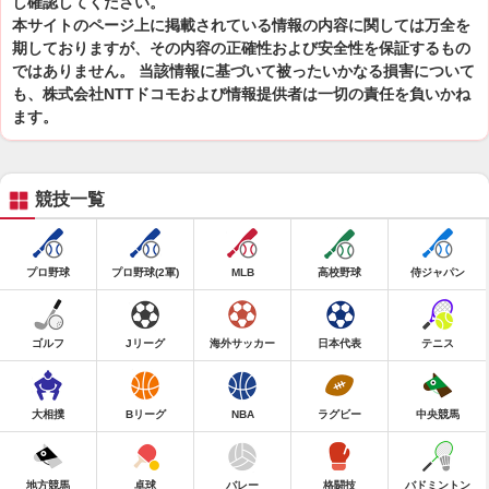
し確認してください。
本サイトのページ上に掲載されている情報の内容に関しては万全を
期しておりますが、その内容の正確性および安全性を保証するもの
ではありません。 当該情報に基づいて被ったいかなる損害について
も、株式会社NTTドコモおよび情報提供者は一切の責任を負いかね
ます。
競技一覧
プロ野球
プロ野球(2軍)
MLB
高校野球
侍ジャパン
ゴルフ
Jリーグ
海外サッカー
日本代表
テニス
大相撲
Bリーグ
NBA
ラグビー
中央競馬
地方競馬
卓球
バレー
格闘技
バドミントン