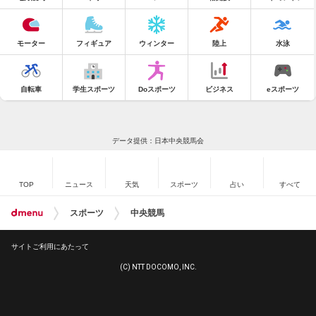
モーター
フィギュア
ウィンター
陸上
水泳
自転車
学生スポーツ
Doスポーツ
ビジネス
eスポーツ
データ提供：日本中央競馬会
TOP
ニュース
天気
スポーツ
占い
すべて
スポーツ
中央競馬
サイトご利用にあたって
(C) NTT DOCOMO, INC.