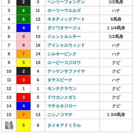
2
2
3
ヘンリーフォンテン
1/2馬身
3
6
11
ホーリーウエルズ
ハナ
4
6
12
キネティックアート
6馬身
5
4
7
ダイワオマージュ
1 1/4馬身
6
8
15
ジェントルシチー
1/2馬身
7
8
16
アイシャルウィンド
ハナ
8
7
14
シルキーピンク
ハナ
9
5
10
エーピーコジロウ
クビ
10
2
4
テッケンサファイヤ
クビ
11
3
6
タヤスピーク
ハナ
12
1
1
モンテクラウン
クビ
13
3
5
ドウカンメガミ
クビ
14
4
8
マチカネジロー
クビ
15
7
13
ニシノコマチ
1 3/4馬身
出走
5
9
タイキアドミラル
取消