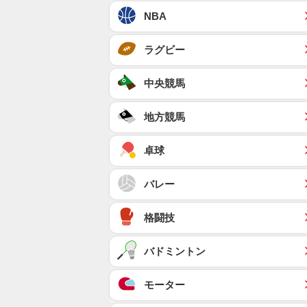
NBA
ラグビー
中央競馬
地方競馬
卓球
バレー
格闘技
バドミントン
モーター