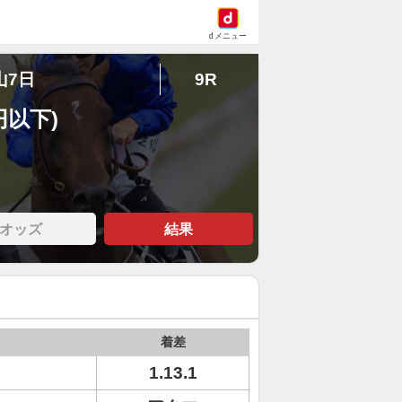
dメニュー
山7日
9R
円以下)
オッズ
結果
着差
1.13.1