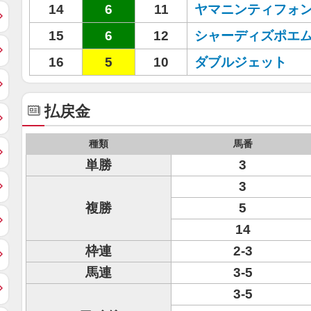
14
6
11
ヤマニンティフォ
15
6
12
シャーディズポエ
16
5
10
ダブルジェット
払戻金
種類
馬番
単勝
3
3
複勝
5
14
枠連
2-3
馬連
3-5
3-5