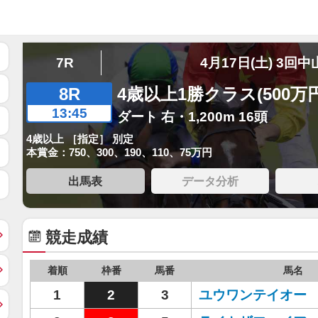
7R
4月17日(土) 3回中
8R
4歳以上1勝クラス(500万
13:45
ダート 右・1,200m 16頭
4歳以上 ［指定］ 別定
本賞金：750、300、190、110、75万円
出馬表
データ分析
競走成績
着順
枠番
馬番
馬名
1
2
3
ユウワンテイオー