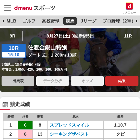
dメニュー
球
MLB
ゴルフ
高校野球
競馬
Jリーグ
プロ野球（2軍）
9R
8月27日(土) 3回新潟5日
11R
佐渡金銀山特別
10R
15:10
ダート 左・1,200m 13頭
3歳以上 (混合)(特指) 別定
本賞金：1,050、420、260、160、105万円
出馬表
データ分析
オッズ
結果
競走成績
着順
枠番
馬番
馬名
着差
1
6
8
スプレッドスマイル
1.10.7
2
8
13
シーキングザベスト
クビ