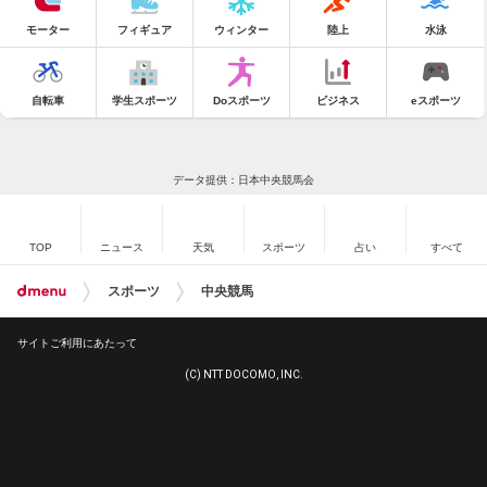
モーター
フィギュア
ウィンター
陸上
水泳
自転車
学生スポーツ
Doスポーツ
ビジネス
eスポーツ
データ提供：日本中央競馬会
TOP
ニュース
天気
スポーツ
占い
すべて
スポーツ
中央競馬
サイトご利用にあたって
(C) NTT DOCOMO, INC.