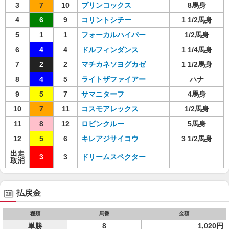
3
7
10
プリンコックス
8馬身
4
6
9
コリントシチー
1 1/2馬身
5
1
1
フォーカルハイパー
1/2馬身
6
4
4
ドルフィンダンス
1 1/4馬身
7
2
2
マチカネソヨグカゼ
1 1/2馬身
8
4
5
ライトザファイアー
ハナ
9
5
7
サマニターフ
4馬身
10
7
11
コスモアレックス
1/2馬身
11
8
12
ロビンクルー
5馬身
12
5
6
キレアジサイコウ
3 1/2馬身
出走
3
3
ドリームスペクター
取消
払戻金
種類
馬番
金額
単勝
8
1,020円