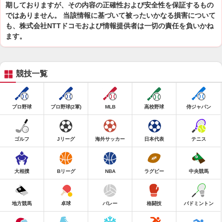
期しておりますが、その内容の正確性および安全性を保証するもの
ではありません。 当該情報に基づいて被ったいかなる損害について
も、株式会社NTTドコモおよび情報提供者は一切の責任を負いかね
ます。
競技一覧
プロ野球
プロ野球(2軍)
MLB
高校野球
侍ジャパン
ゴルフ
Jリーグ
海外サッカー
日本代表
テニス
大相撲
Bリーグ
NBA
ラグビー
中央競馬
地方競馬
卓球
バレー
格闘技
バドミントン