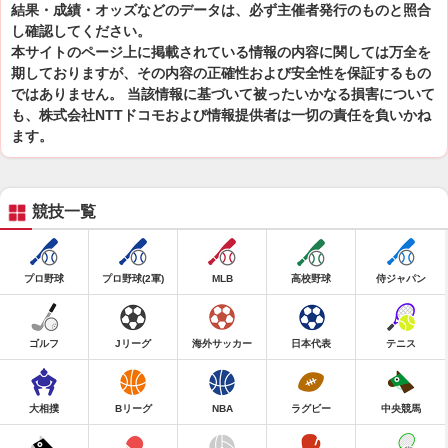
結果・成績・オッズなどのデータは、必ず主催者発行のものと照合
し確認してください。
本サイトのページ上に掲載されている情報の内容に関しては万全を
期しておりますが、その内容の正確性および安全性を保証するもの
ではありません。 当該情報に基づいて被ったいかなる損害について
も、株式会社NTTドコモおよび情報提供者は一切の責任を負いかね
ます。
競技一覧
プロ野球
プロ野球(2軍)
MLB
高校野球
侍ジャパン
ゴルフ
Jリーグ
海外サッカー
日本代表
テニス
大相撲
Bリーグ
NBA
ラグビー
中央競馬