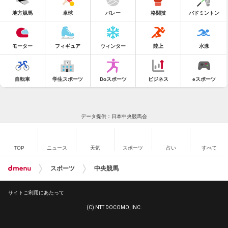
地方競馬
卓球
バレー
格闘技
バドミントン
モーター
フィギュア
ウィンター
陸上
水泳
自転車
学生スポーツ
Doスポーツ
ビジネス
eスポーツ
データ提供：日本中央競馬会
TOP
ニュース
天気
スポーツ
占い
すべて
スポーツ
中央競馬
サイトご利用にあたって
(C) NTT DOCOMO, INC.