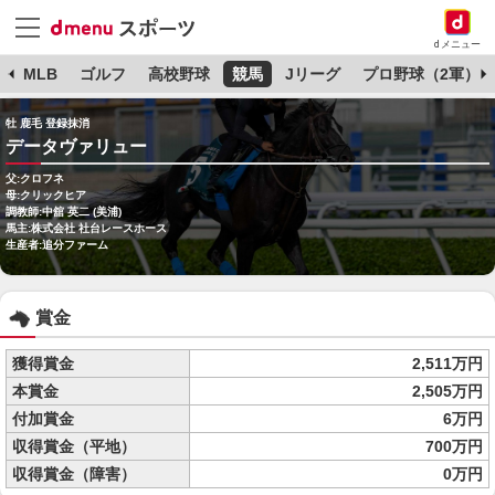
dメニュー
球
MLB
ゴルフ
高校野球
競馬
Jリーグ
プロ野球（2軍）
牡 鹿毛 登録抹消
データヴァリュー
父:クロフネ
母:クリックヒア
調教師:中舘 英二 (美浦)
馬主:株式会社 社台レースホース
生産者:追分ファーム
賞金
獲得賞金
2,511万円
本賞金
2,505万円
付加賞金
6万円
収得賞金（平地）
700万円
収得賞金（障害）
0万円