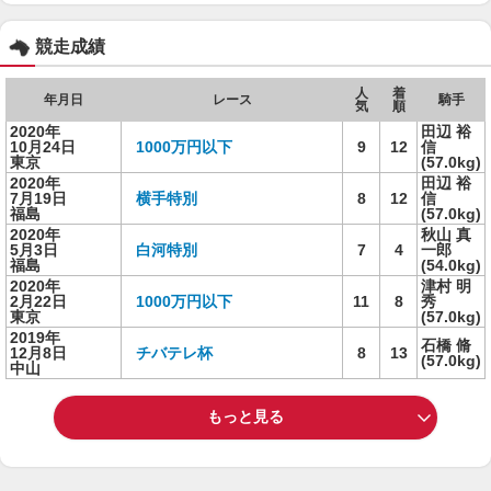
競走成績
人
着
年月日
レース
騎手
気
順
2020年
田辺 裕
10月24日
1000万円以下
9
12
信
東京
(57.0kg)
2020年
田辺 裕
7月19日
横手特別
8
12
信
福島
(57.0kg)
2020年
秋山 真
5月3日
白河特別
7
4
一郎
福島
(54.0kg)
2020年
津村 明
2月22日
1000万円以下
11
8
秀
東京
(57.0kg)
2019年
石橋 脩
12月8日
チバテレ杯
8
13
(57.0kg)
中山
もっと見る