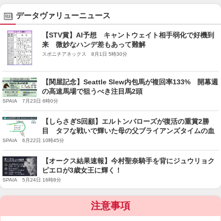
データヴァリューニュース
【STV賞】AI予想 キャントウェイト相手弱化で好機到
来 微妙なハンデ差もあって難解
スポニチアネックス 8月1日 5時30分
【関屋記念】Seattle Slew内包馬が複回率133% 開幕週
の高速馬場で狙うべき注目馬2頭
SPAIA 7月23日 6時0分
【しらさぎS回顧】エルトンバローズが復活の重賞2勝
目 タフな戦いで輝いた母の父ブライアンズタイムの血
SPAIA 6月22日 10時45分
【オークス結果速報】今村聖奈騎手を背にジュウリョク
ピエロが3歳女王に輝く！
SPAIA 5月24日 16時8分
注意事項