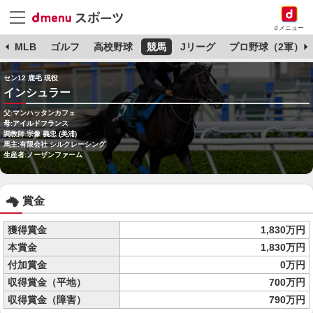
dメニュー
球
MLB
ゴルフ
高校野球
競馬
Jリーグ
プロ野球（2軍）
セン12 鹿毛 現役
インシュラー
父:マンハッタンカフェ
母:アイルドフランス
調教師:宗像 義忠 (美浦)
馬主:有限会社 シルクレーシング
生産者:ノーザンファーム
賞金
獲得賞金
1,830万円
本賞金
1,830万円
付加賞金
0万円
収得賞金（平地）
700万円
収得賞金（障害）
790万円