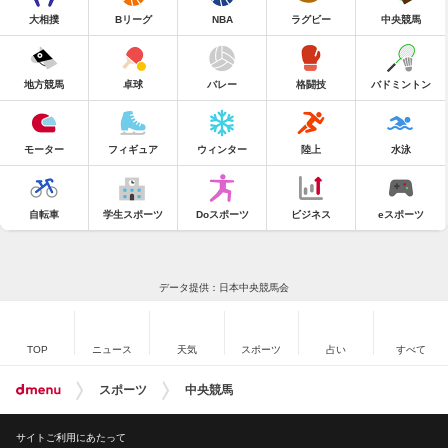
大相撲
Bリーグ
NBA
ラグビー
中央競馬
地方競馬
卓球
バレー
格闘技
バドミントン
モーター
フィギュア
ウィンター
陸上
水泳
自転車
学生スポーツ
Doスポーツ
ビジネス
eスポーツ
データ提供：日本中央競馬会
TOP
ニュース
天気
スポーツ
占い
すべて
スポーツ
中央競馬
サイトご利用にあたって