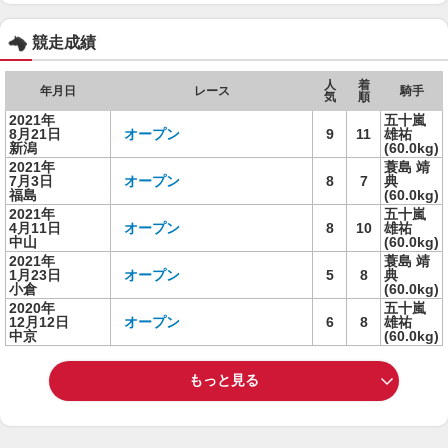
競走成績
人
着
年月日
レース
騎手
気
順
2021年
五十嵐
8月21日
オープン
9
11
雄祐
新潟
(60.0kg)
2021年
蓑島 靖
7月3日
オープン
8
7
典
福島
(60.0kg)
2021年
五十嵐
4月11日
オープン
8
10
雄祐
中山
(60.0kg)
2021年
蓑島 靖
1月23日
オープン
5
8
典
小倉
(60.0kg)
2020年
五十嵐
12月12日
オープン
6
8
雄祐
中京
(60.0kg)
もっと見る