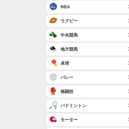
NBA
ラグビー
中央競馬
地方競馬
卓球
バレー
格闘技
バドミントン
モーター