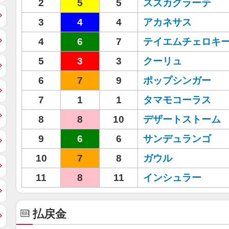
2
5
5
スズカグラーテ
3
4
4
アカネサス
4
6
7
テイエムチェロキ
5
3
3
クーリュ
6
7
9
ポップシンガー
7
1
1
タマモコーラス
8
8
10
デザートストーム
9
6
6
サンデュランゴ
10
7
8
ガウル
11
8
11
インシュラー
払戻金