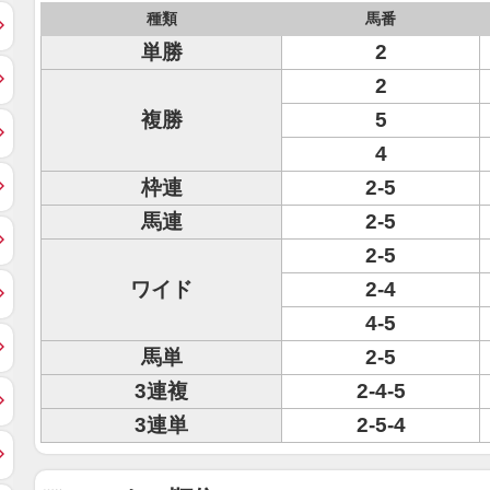
種類
馬番
単勝
2
2
複勝
5
4
枠連
2-5
馬連
2-5
2-5
ワイド
2-4
4-5
馬単
2-5
3連複
2-4-5
3連単
2-5-4