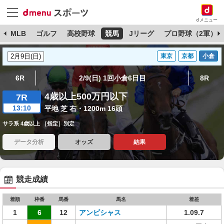
dメニュー
球
MLB
ゴルフ
高校野球
競馬
Jリーグ
プロ野球（2軍）
東京
京都
小倉
6R
2/9(日) 1回小倉6日目
8R
4歳以上500万円以下
7R
13:10
平地 芝 右・1200m 16頭
サラ系 4歳以上 ［指定］別定
データ分析
オッズ
結果
競走成績
着順
枠番
馬番
馬名
着差
1
6
12
アンビシャス
1.09.7