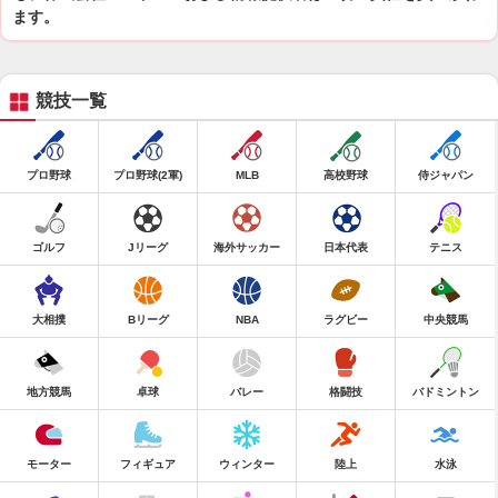
ます。
競技一覧
プロ野球
プロ野球(2軍)
MLB
高校野球
侍ジャパン
ゴルフ
Jリーグ
海外サッカー
日本代表
テニス
大相撲
Bリーグ
NBA
ラグビー
中央競馬
地方競馬
卓球
バレー
格闘技
バドミントン
モーター
フィギュア
ウィンター
陸上
水泳