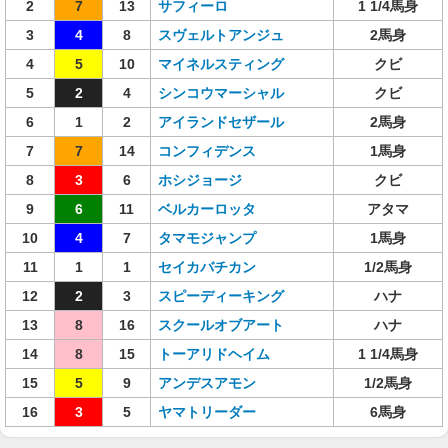
2
7
13
サフィーロ
1 1/4馬身
3
4
8
スヴェルトアンジュ
2馬身
4
5
10
マイネルスティング
クビ
5
2
4
シンコウマーシャル
クビ
6
1
2
アイランドセザール
2馬身
7
7
14
コンフィデンス
1馬身
8
3
6
ホシジョージ
クビ
9
6
11
ベルカーロッタ
アタマ
10
4
7
タマモジャンプ
1馬身
11
1
1
セイカバチカン
1/2馬身
12
2
3
スピーディーキング
ハナ
13
8
16
スクールオブアート
ハナ
14
8
15
トーアリドヘイム
1 1/4馬身
15
5
9
アンデスアモン
1/2馬身
16
3
5
ヤマトリーダー
6馬身