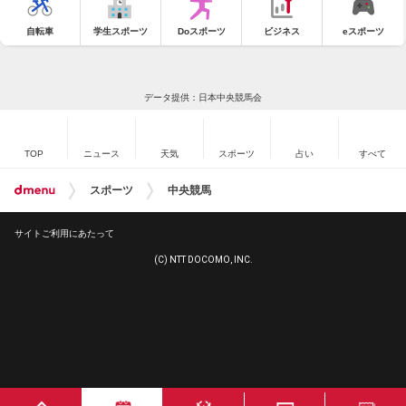
自転車
学生スポーツ
Doスポーツ
ビジネス
eスポーツ
データ提供：日本中央競馬会
TOP
ニュース
天気
スポーツ
占い
すべて
スポーツ
中央競馬
サイトご利用にあたって
(C) NTT DOCOMO, INC.