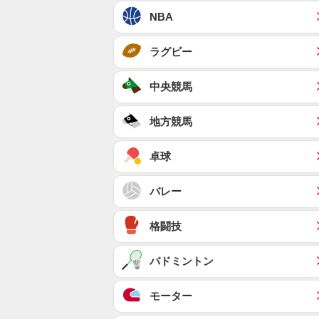
NBA
ラグビー
中央競馬
地方競馬
卓球
バレー
格闘技
バドミントン
モーター