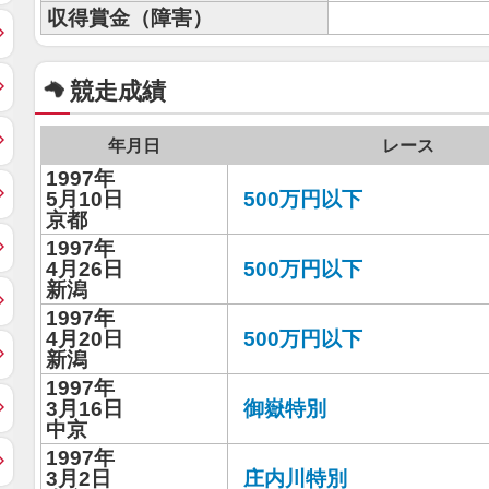
収得賞金（障害）
競走成績
年月日
レース
1997年
5月10日
500万円以下
京都
1997年
4月26日
500万円以下
新潟
1997年
4月20日
500万円以下
新潟
1997年
3月16日
御嶽特別
中京
1997年
3月2日
庄内川特別