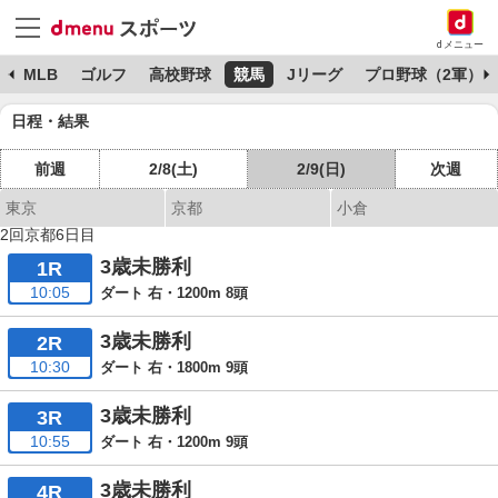
dメニュー
球
MLB
ゴルフ
高校野球
競馬
Jリーグ
プロ野球（2軍）
日程・結果
前週
2/8(土)
2/9(日)
次週
東京
京都
小倉
2回京都6日目
3歳未勝利
1R
10:05
ダート 右・1200m 8頭
3歳未勝利
2R
10:30
ダート 右・1800m 9頭
3歳未勝利
3R
10:55
ダート 右・1200m 9頭
3歳未勝利
4R