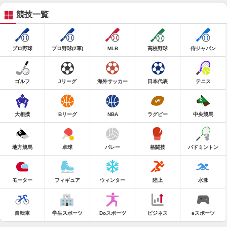
競技一覧
プロ野球
プロ野球(2軍)
MLB
高校野球
侍ジャパン
ゴルフ
Jリーグ
海外サッカー
日本代表
テニス
大相撲
Bリーグ
NBA
ラグビー
中央競馬
地方競馬
卓球
バレー
格闘技
バドミントン
モーター
フィギュア
ウィンター
陸上
水泳
自転車
学生スポーツ
Doスポーツ
ビジネス
eスポーツ