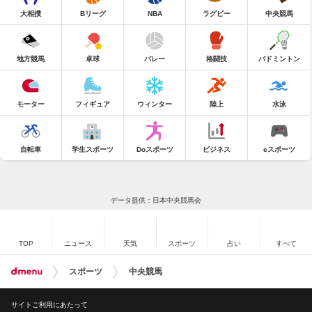
大相撲
Bリーグ
NBA
ラグビー
中央競馬
地方競馬
卓球
バレー
格闘技
バドミントン
モーター
フィギュア
ウィンター
陸上
水泳
自転車
学生スポーツ
Doスポーツ
ビジネス
eスポーツ
データ提供：日本中央競馬会
TOP
ニュース
天気
スポーツ
占い
すべて
スポーツ
中央競馬
サイトご利用にあたって