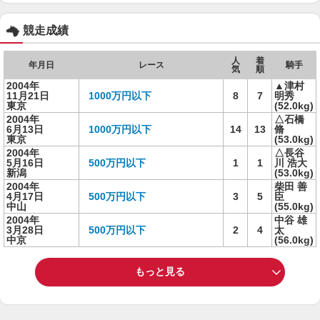
競走成績
人
着
年月日
レース
騎手
気
順
2004年
▲津村
11月21日
1000万円以下
8
7
明秀
東京
(52.0kg)
2004年
△石橋
6月13日
1000万円以下
14
13
脩
東京
(53.0kg)
2004年
△長谷
5月16日
500万円以下
1
1
川 浩大
新潟
(53.0kg)
2004年
柴田 善
4月17日
500万円以下
3
5
臣
中山
(55.0kg)
2004年
中谷 雄
3月28日
500万円以下
2
4
太
中京
(56.0kg)
もっと見る