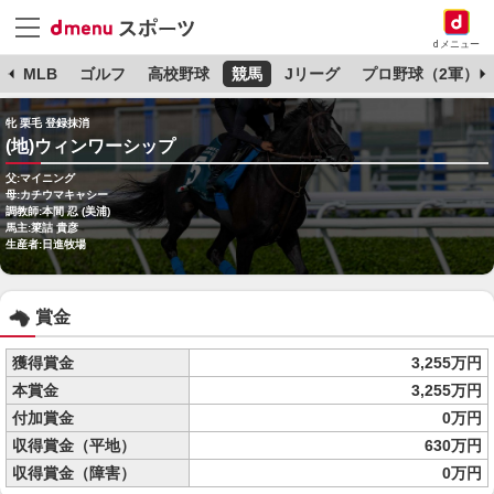
dメニュー
球
MLB
ゴルフ
高校野球
競馬
Jリーグ
プロ野球（2軍）
牝 栗毛 登録抹消
(地)ウィンワーシップ
父:マイニング
母:カチウマキャシー
調教師:本間 忍 (美浦)
馬主:簗詰 貴彦
生産者:日進牧場
賞金
獲得賞金
3,255万円
本賞金
3,255万円
付加賞金
0万円
収得賞金（平地）
630万円
収得賞金（障害）
0万円