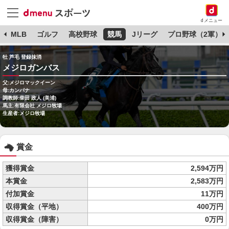
dメニュー
球
MLB
ゴルフ
高校野球
競馬
Jリーグ
プロ野球（2軍）
牡 芦毛 登録抹消
メジロガンバス
父:メジロマックイーン
母:カンパナ
調教師:柴田 政人 (美浦)
馬主:有限会社 メジロ牧場
生産者:メジロ牧場
賞金
獲得賞金
2,594万円
本賞金
2,583万円
付加賞金
11万円
収得賞金（平地）
400万円
収得賞金（障害）
0万円