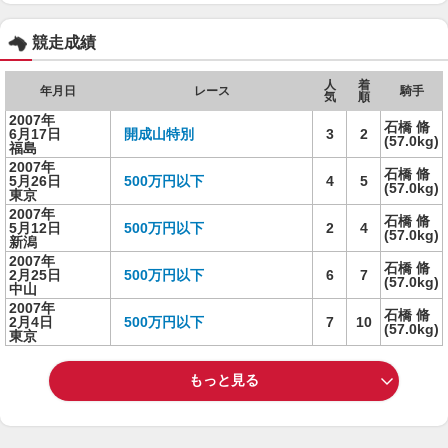
競走成績
人
着
年月日
レース
騎手
気
順
2007年
石橋 脩
6月17日
開成山特別
3
2
(57.0kg)
福島
2007年
石橋 脩
5月26日
500万円以下
4
5
(57.0kg)
東京
2007年
石橋 脩
5月12日
500万円以下
2
4
(57.0kg)
新潟
2007年
石橋 脩
2月25日
500万円以下
6
7
(57.0kg)
中山
2007年
石橋 脩
2月4日
500万円以下
7
10
(57.0kg)
東京
もっと見る