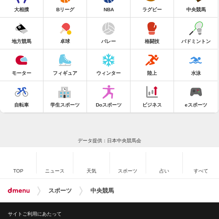
大相撲
Bリーグ
NBA
ラグビー
中央競馬
地方競馬
卓球
バレー
格闘技
バドミントン
モーター
フィギュア
ウィンター
陸上
水泳
自転車
学生スポーツ
Doスポーツ
ビジネス
eスポーツ
データ提供：日本中央競馬会
TOP
ニュース
天気
スポーツ
占い
すべて
スポーツ
中央競馬
サイトご利用にあたって