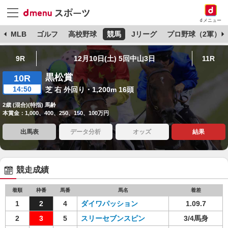
dメニュー
球
MLB
ゴルフ
高校野球
競馬
Jリーグ
プロ野球（2軍）
9R
12月10日(土) 5回中山3日
11R
黒松賞
10R
14:50
芝 右 外回り・1,200m 16頭
2歳 (混合)(特指) 馬齢
本賞金：1,000、400、250、150、100万円
出馬表
データ分析
オッズ
結果
競走成績
着順
枠番
馬番
馬名
着差
1
2
4
ダイワパッション
1.09.7
2
3
5
スリーセブンスピン
3/4馬身