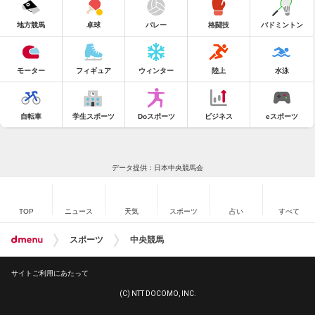
地方競馬
卓球
バレー
格闘技
バドミントン
モーター
フィギュア
ウィンター
陸上
水泳
自転車
学生スポーツ
Doスポーツ
ビジネス
eスポーツ
データ提供：日本中央競馬会
TOP
ニュース
天気
スポーツ
占い
すべて
スポーツ
中央競馬
サイトご利用にあたって
(C) NTT DOCOMO, INC.