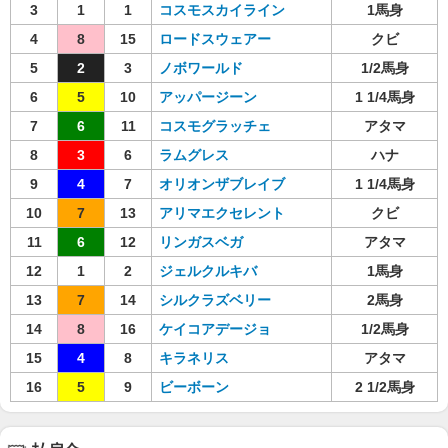
3
1
1
コスモスカイライン
1馬身
4
8
15
ロードスウェアー
クビ
5
2
3
ノボワールド
1/2馬身
6
5
10
アッパージーン
1 1/4馬身
7
6
11
コスモグラッチェ
アタマ
8
3
6
ラムグレス
ハナ
9
4
7
オリオンザブレイブ
1 1/4馬身
10
7
13
アリマエクセレント
クビ
11
6
12
リンガスベガ
アタマ
12
1
2
ジェルクルキバ
1馬身
13
7
14
シルクラズベリー
2馬身
14
8
16
ケイコアデージョ
1/2馬身
15
4
8
キラネリス
アタマ
16
5
9
ビーボーン
2 1/2馬身