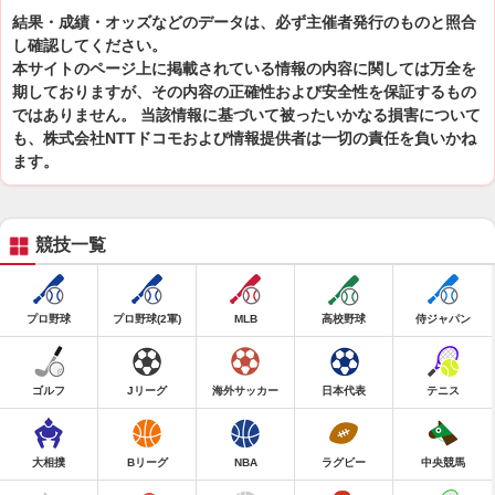
結果・成績・オッズなどのデータは、必ず主催者発行のものと照合
し確認してください。
本サイトのページ上に掲載されている情報の内容に関しては万全を
期しておりますが、その内容の正確性および安全性を保証するもの
ではありません。 当該情報に基づいて被ったいかなる損害について
も、株式会社NTTドコモおよび情報提供者は一切の責任を負いかね
ます。
競技一覧
プロ野球
プロ野球(2軍)
MLB
高校野球
侍ジャパン
ゴルフ
Jリーグ
海外サッカー
日本代表
テニス
大相撲
Bリーグ
NBA
ラグビー
中央競馬