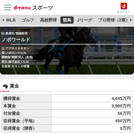
dメニュー
球
MLB
ゴルフ
高校野球
競馬
Jリーグ
プロ野球（2軍）
牡 黒鹿毛 登録抹消
ノボワールド
父:アグネスタキオン
母:ノボエンジェル
調教師:尾関 知人 (美浦)
馬主:株式会社 LS.M
生産者:キヨミネ牧場
賞金
獲得賞金
4,045万円
本賞金
3,989万円
付加賞金
56万円
収得賞金（平地）
450万円
収得賞金（障害）
0万円