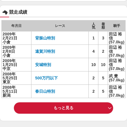
競走成績
人
着
年月日
レース
騎手
気
順
2009年
田辺 裕
2月21日
背振山特別
1
3
信
小倉
(57.0kg)
2009年
田辺 裕
2月8日
遠賀川特別
4
2
信
小倉
(57.0kg)
2009年
田辺 裕
1月25日
安城特別
10
10
信
中京
(57.0kg)
2008年
武 豊
5月25日
500万円以下
2
5
(57.0kg)
東京
2008年
田辺 裕
5月11日
春日山特別
2
5
信
新潟
(57.0kg)
もっと見る