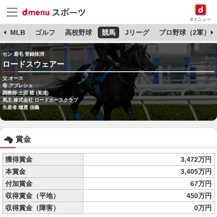
dメニュー
球
MLB
ゴルフ
高校野球
競馬
Jリーグ
プロ野球（2軍）
セン 鹿毛 登録抹消
ロードスウェアー
父:オース
母:アプレシェ
調教師:土田 稔 (美浦)
馬主:株式会社 ロードホースクラブ
生産者:樋渡 信義
賞金
獲得賞金
3,472万円
本賞金
3,405万円
付加賞金
67万円
収得賞金（平地）
450万円
収得賞金（障害）
0万円