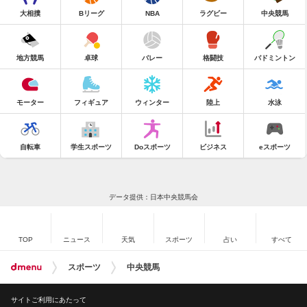
大相撲
Bリーグ
NBA
ラグビー
中央競馬
地方競馬
卓球
バレー
格闘技
バドミントン
モーター
フィギュア
ウィンター
陸上
水泳
自転車
学生スポーツ
Doスポーツ
ビジネス
eスポーツ
データ提供：日本中央競馬会
TOP
ニュース
天気
スポーツ
占い
すべて
スポーツ
中央競馬
サイトご利用にあたって