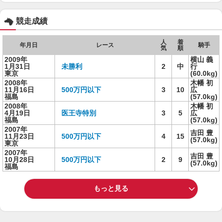
競走成績
人
着
年月日
レース
騎手
気
順
2009年
横山 義
1月31日
未勝利
2
中
行
東京
(60.0kg)
2008年
木幡 初
11月16日
500万円以下
3
10
広
福島
(57.0kg)
2008年
木幡 初
4月19日
医王寺特別
3
5
広
福島
(57.0kg)
2007年
吉田 豊
11月23日
500万円以下
4
15
(57.0kg)
東京
2007年
吉田 豊
10月28日
500万円以下
2
9
(57.0kg)
福島
もっと見る