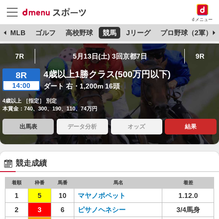
dメニュー
球
MLB
ゴルフ
高校野球
競馬
Jリーグ
プロ野球（2軍）
7R
5月13日(土) 3回京都7日
9R
4歳以上1勝クラス(500万円以下)
8R
14:00
ダート 右・1,200m 16頭
4歳以上 ［指定］ 別定
本賞金：740、300、190、110、74万円
出馬表
データ分析
オッズ
結果
競走成績
着順
枠番
馬番
馬名
着差
1
5
10
マヤノポペット
1.12.0
2
3
6
ピサノヘネシー
3/4馬身