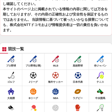
し確認してください。
本サイトのページ上に掲載されている情報の内容に関しては万全を
期しておりますが、その内容の正確性および安全性を保証するもの
ではありません。 当該情報に基づいて被ったいかなる損害について
も、株式会社NTTドコモおよび情報提供者は一切の責任を負いかね
ます。
競技一覧
プロ野球
プロ野球(2軍)
MLB
高校野球
侍ジャパン
ゴルフ
Jリーグ
海外サッカー
日本代表
テニス
大相撲
Bリーグ
NBA
ラグビー
中央競馬