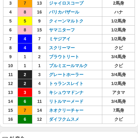
3
7
13
ジャイロスコープ
2馬身
4
8
16
パリカバザール
ハナ
5
5
9
クィーンマルトク
1/2馬身
6
8
15
サマニターフ
1/2馬身
7
4
7
ミヤジアイ
1/2馬身
8
4
8
スクリーマー
クビ
9
1
2
ブラウトリート
3/4馬身
10
1
1
プルミエールマルク
クビ
11
2
3
グレートホーラー
3/4馬身
12
2
4
トゥランスレイト
1/2馬身
13
3
5
キシュウマドンナ
アタマ
14
6
11
リトルマーメード
3/4馬身
15
7
14
ネオクリーチャー
7馬身
16
6
12
ダイフクムスメ
クビ