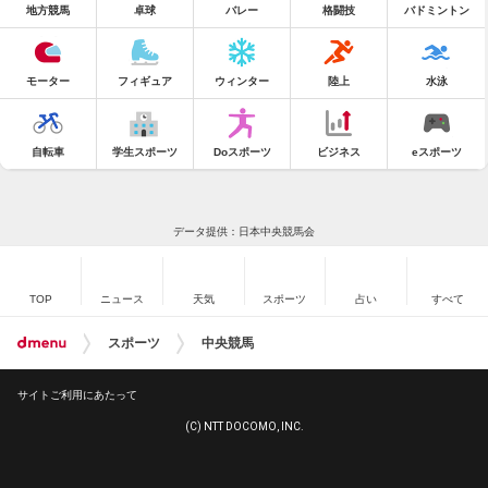
地方競馬
卓球
バレー
格闘技
バドミントン
モーター
フィギュア
ウィンター
陸上
水泳
自転車
学生スポーツ
Doスポーツ
ビジネス
eスポーツ
データ提供：日本中央競馬会
TOP
ニュース
天気
スポーツ
占い
すべて
スポーツ
中央競馬
サイトご利用にあたって
(C) NTT DOCOMO, INC.