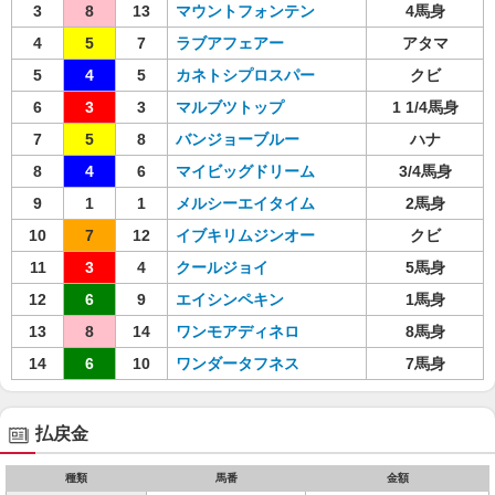
3
8
13
マウントフォンテン
4馬身
4
5
7
ラブアフェアー
アタマ
5
4
5
カネトシプロスパー
クビ
6
3
3
マルブツトップ
1 1/4馬身
7
5
8
バンジョーブルー
ハナ
8
4
6
マイビッグドリーム
3/4馬身
9
1
1
メルシーエイタイム
2馬身
10
7
12
イブキリムジンオー
クビ
11
3
4
クールジョイ
5馬身
12
6
9
エイシンペキン
1馬身
13
8
14
ワンモアディネロ
8馬身
14
6
10
ワンダータフネス
7馬身
払戻金
種類
馬番
金額