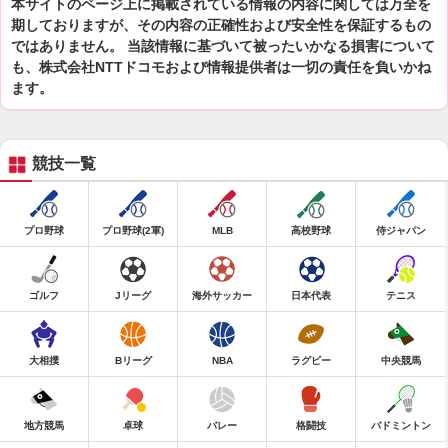
本サイトのページ上に掲載されている情報の内容に関しては万全を
期しておりますが、その内容の正確性および安全性を保証するもの
ではありません。 当該情報に基づいて被ったいかなる損害について
も、株式会社NTTドコモおよび情報提供者は一切の責任を負いかね
ます。
競技一覧
プロ野球
プロ野球(2軍)
MLB
高校野球
侍ジャパン
ゴルフ
Jリーグ
海外サッカー
日本代表
テニス
大相撲
Bリーグ
NBA
ラグビー
中央競馬
地方競馬
卓球
バレー
格闘技
バドミントン