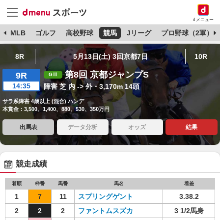
dメニュー
球
MLB
ゴルフ
高校野球
競馬
Jリーグ
プロ野球（2軍）
8R
5月13日(土) 3回京都7日
10R
第8回 京都ジャンプS
9R
14:35
障害 芝 内 -> 外・3,170m 14頭
サラ系障害 4歳以上 (混合) ハンデ
本賞金：3,500、1,400、880、530、350万円
出馬表
データ分析
オッズ
結果
競走成績
着順
枠番
馬番
馬名
着差
1
7
11
スプリングゲント
3.38.2
2
2
2
ファントムスズカ
3 1/2馬身