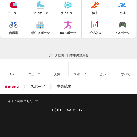
モーター
フィギュア
ウィンター
陸上
水泳
自転車
学生スポーツ
Doスポーツ
ビジネス
eスポーツ
データ提供：日本中央競馬会
TOP
ニュース
天気
スポーツ
占い
すべて
スポーツ
中央競馬
サイトご利用にあたって
(C) NTT DOCOMO, INC.