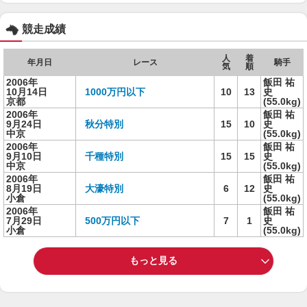
競走成績
人
着
年月日
レース
騎手
気
順
2006年
飯田 祐
10月14日
1000万円以下
10
13
史
京都
(55.0kg)
2006年
飯田 祐
9月24日
秋分特別
15
10
史
中京
(55.0kg)
2006年
飯田 祐
9月10日
千種特別
15
15
史
中京
(55.0kg)
2006年
飯田 祐
8月19日
大濠特別
6
12
史
小倉
(55.0kg)
2006年
飯田 祐
7月29日
500万円以下
7
1
史
小倉
(55.0kg)
もっと見る