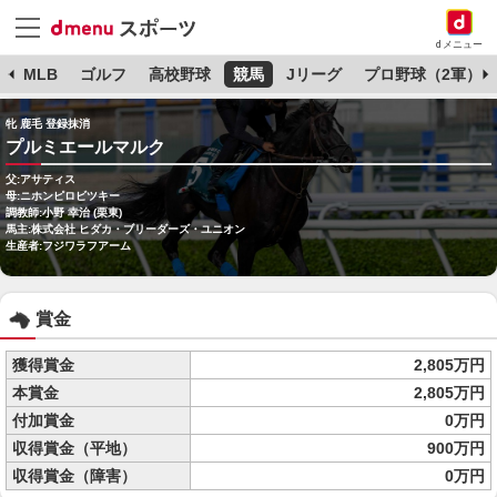
dメニュー
球
MLB
ゴルフ
高校野球
競馬
Jリーグ
プロ野球（2軍）
牝 鹿毛 登録抹消
プルミエールマルク
父:アサティス
母:ニホンピロビツキー
調教師:小野 幸治 (栗東)
馬主:株式会社 ヒダカ・ブリーダーズ・ユニオン
生産者:フジワラフアーム
賞金
獲得賞金
2,805万円
本賞金
2,805万円
付加賞金
0万円
収得賞金（平地）
900万円
収得賞金（障害）
0万円