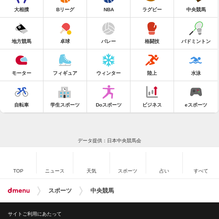
大相撲
Bリーグ
NBA
ラグビー
中央競馬
地方競馬
卓球
バレー
格闘技
バドミントン
モーター
フィギュア
ウィンター
陸上
水泳
自転車
学生スポーツ
Doスポーツ
ビジネス
eスポーツ
データ提供：日本中央競馬会
TOP
ニュース
天気
スポーツ
占い
すべて
スポーツ
中央競馬
サイトご利用にあたって