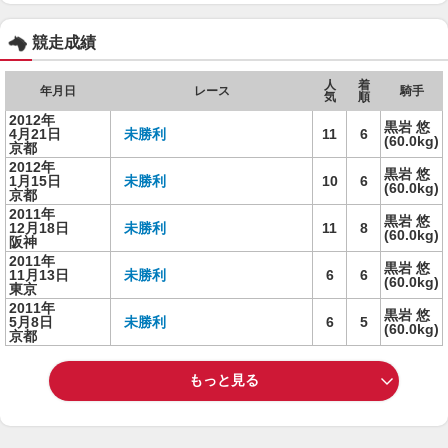
競走成績
人
着
年月日
レース
騎手
気
順
2012年
黒岩 悠
4月21日
未勝利
11
6
(60.0kg)
京都
2012年
黒岩 悠
1月15日
未勝利
10
6
(60.0kg)
京都
2011年
黒岩 悠
12月18日
未勝利
11
8
(60.0kg)
阪神
2011年
黒岩 悠
11月13日
未勝利
6
6
(60.0kg)
東京
2011年
黒岩 悠
5月8日
未勝利
6
5
(60.0kg)
京都
もっと見る