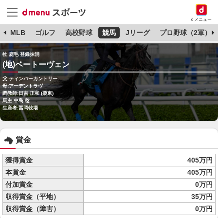
dメニュー
球
MLB
ゴルフ
高校野球
競馬
Jリーグ
プロ野球（2軍）
牡 鹿毛 登録抹消
(地)ベートーヴェン
父:ティンバーカントリー
母:アーデントラヴ
調教師:日吉 正和 (栗東)
馬主:中島 稔
生産者:冨岡牧場
賞金
獲得賞金
405万円
本賞金
405万円
付加賞金
0万円
収得賞金（平地）
35万円
収得賞金（障害）
0万円