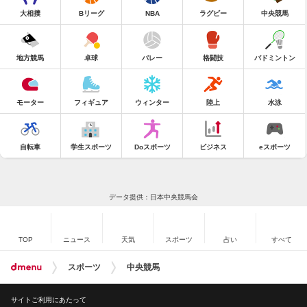
大相撲
Bリーグ
NBA
ラグビー
中央競馬
地方競馬
卓球
バレー
格闘技
バドミントン
モーター
フィギュア
ウィンター
陸上
水泳
自転車
学生スポーツ
Doスポーツ
ビジネス
eスポーツ
データ提供：日本中央競馬会
TOP
ニュース
天気
スポーツ
占い
すべて
スポーツ
中央競馬
サイトご利用にあたって