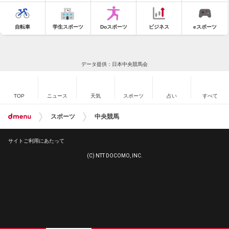
自転車
学生スポーツ
Doスポーツ
ビジネス
eスポーツ
データ提供：日本中央競馬会
TOP
ニュース
天気
スポーツ
占い
すべて
スポーツ
中央競馬
サイトご利用にあたって
(C) NTT DOCOMO, INC.