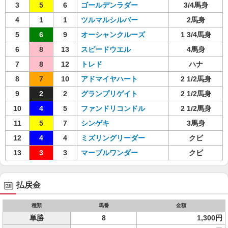
3
5
6
ゴールデンラダー
3/4馬身
4
1
1
ツルマルシルバー
2馬身
5
6
9
オーシャンクルーズ
1 3/4馬身
6
8
13
スピードウエル
4馬身
7
8
12
トレド
ハナ
8
7
10
アドマイヤハート
2 1/2馬身
9
2
2
グランプリゲイト
2 1/2馬身
10
4
5
ファンドリコンドル
2 1/2馬身
11
5
7
シンゲキ
3馬身
12
4
4
ミズリングリーダー
クビ
13
3
3
マーブルワンダー
クビ
払戻金
種類
馬番
金額
単勝
8
1,300円