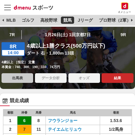
dメニュー
球
MLB
ゴルフ
高校野球
競馬
Jリーグ
プロ野球（2軍）
7R
1月26日(土) 1回京都7日
9R
4歳以上1勝クラス(500万円以下)
8R
14:00
ダート 右・1,800m 13頭
4歳以上 ［指定］ 定量
本賞金：740、300、190、110、74万円
出馬表
データ分析
オッズ
結果
競走成績
着順
枠番
馬番
馬名
着差
1
6
8
フウランジョー
1.53.6
2
7
11
テイエムヒリュウ
1/2馬身