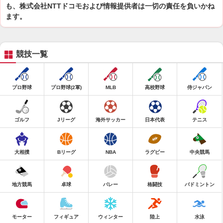
も、株式会社NTTドコモおよび情報提供者は一切の責任を負いかね
ます。
競技一覧
プロ野球
プロ野球(2軍)
MLB
高校野球
侍ジャパン
ゴルフ
Jリーグ
海外サッカー
日本代表
テニス
大相撲
Bリーグ
NBA
ラグビー
中央競馬
地方競馬
卓球
バレー
格闘技
バドミントン
モーター
フィギュア
ウィンター
陸上
水泳