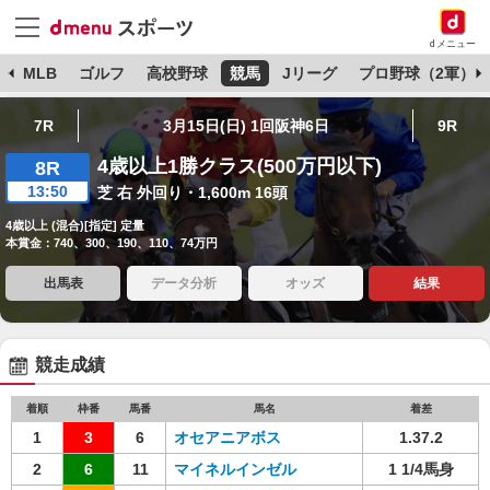
dメニュー
球
MLB
ゴルフ
高校野球
競馬
Jリーグ
プロ野球（2軍）
7R
3月15日(日) 1回阪神6日
9R
4歳以上1勝クラス(500万円以下)
8R
13:50
芝 右 外回り・1,600m 16頭
4歳以上 (混合)[指定] 定量
本賞金：740、300、190、110、74万円
出馬表
データ分析
オッズ
結果
競走成績
着順
枠番
馬番
馬名
着差
1
3
6
オセアニアボス
1.37.2
2
6
11
マイネルインゼル
1 1/4馬身