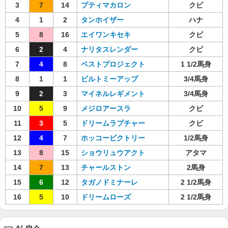
3
7
14
プティマカロン
クビ
4
1
2
タンホイザー
ハナ
5
8
16
エイワンキセキ
クビ
6
2
4
ナリタスレンダー
クビ
7
4
8
ベストプロジェクト
1 1/2馬身
8
1
1
ビルトミーアップ
3/4馬身
9
2
3
マイネルレギメント
3/4馬身
10
5
9
メジロアースラ
クビ
11
3
5
ドリームラプチャー
クビ
12
4
7
ホッコービクトリー
1/2馬身
13
8
15
ショウリュウアクト
アタマ
14
7
13
チャールストン
2馬身
15
6
12
タガノドミナーレ
2 1/2馬身
16
5
10
ドリームローズ
2 1/2馬身