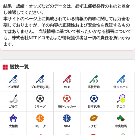
結果・成績・オッズなどのデータは、必ず主催者発行のものと照合
し確認してください。
本サイトのページ上に掲載されている情報の内容に関しては万全を
期しておりますが、その内容の正確性および安全性を保証するもの
ではありません。 当該情報に基づいて被ったいかなる損害について
も、株式会社NTTドコモおよび情報提供者は一切の責任を負いかね
ます。
競技一覧
プロ野球
プロ野球(2軍)
MLB
高校野球
侍ジャパン
ゴルフ
Jリーグ
海外サッカー
日本代表
テニス
大相撲
Bリーグ
NBA
ラグビー
中央競馬