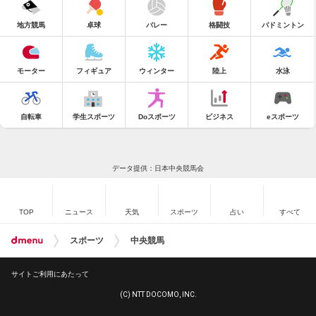
地方競馬
卓球
バレー
格闘技
バドミントン
モーター
フィギュア
ウィンター
陸上
水泳
自転車
学生スポーツ
Doスポーツ
ビジネス
eスポーツ
データ提供：日本中央競馬会
TOP
ニュース
天気
スポーツ
占い
すべて
スポーツ
中央競馬
サイトご利用にあたって
(C) NTT DOCOMO, INC.