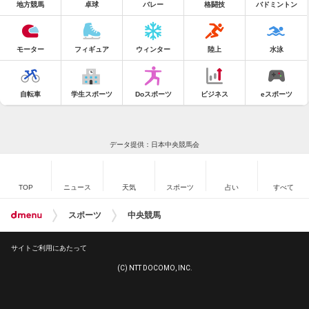
地方競馬
卓球
バレー
格闘技
バドミントン
モーター
フィギュア
ウィンター
陸上
水泳
自転車
学生スポーツ
Doスポーツ
ビジネス
eスポーツ
データ提供：日本中央競馬会
TOP
ニュース
天気
スポーツ
占い
すべて
スポーツ
中央競馬
サイトご利用にあたって
(C) NTT DOCOMO, INC.