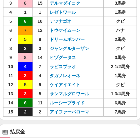
3
8
15
デルマダイコク
3馬身
4
1
1
レゼトワール
1馬身
5
6
10
テツナゴオ
クビ
6
7
12
トウケイムーン
ハナ
7
5
8
ドリームボンバー
2馬身
8
2
3
ジャングルターザン
クビ
9
8
14
ヒヅグータス
3馬身
10
4
7
ラピスブラオ
2 1/2馬身
11
3
4
タガノレオーネ
1馬身
12
5
9
ケイアイエイト
クビ
13
3
5
サンマルグロワール
1 3/4馬身
14
6
11
ルーシーブライド
6馬身
15
2
2
アイファーパローマ
7馬身
払戻金