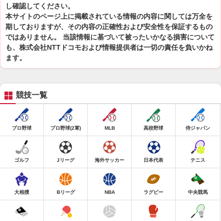
し確認してください。
本サイトのページ上に掲載されている情報の内容に関しては万全を
期しておりますが、その内容の正確性および安全性を保証するもの
ではありません。 当該情報に基づいて被ったいかなる損害について
も、株式会社NTTドコモおよび情報提供者は一切の責任を負いかね
ます。
競技一覧
プロ野球
プロ野球(2軍)
MLB
高校野球
侍ジャパン
ゴルフ
Jリーグ
海外サッカー
日本代表
テニス
大相撲
Bリーグ
NBA
ラグビー
中央競馬