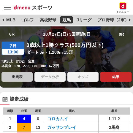
dメニュー
球
MLB
ゴルフ
高校野球
競馬
Jリーグ
プロ野球（2軍）
6R
10月27日(日) 3回新潟6日
8R
3歳以上1勝クラス(500万円以下)
7R
13:00
ダート 左・1,200m 15頭
3歳以上 ［指定］ 定量
本賞金：670、270、170、100、67万円
出馬表
データ分析
オッズ
結果
競走成績
着順
枠番
馬番
馬名
着差
1
4
6
コロカムイ
1.11.2
2
7
13
ガッサンプレイ
2馬身