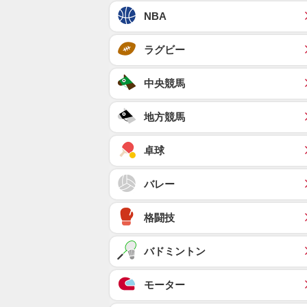
NBA
ラグビー
中央競馬
地方競馬
卓球
バレー
格闘技
バドミントン
モーター