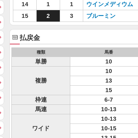
14
1
1
ウインメディウム
15
2
3
ブルーミン
払戻金
種類
馬番
単勝
10
10
複勝
13
15
枠連
6-7
馬連
10-13
10-13
ワイド
10-15
13-15