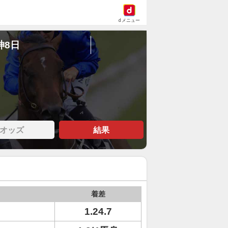
dメニュー
神8日
オッズ
結果
着差
1.24.7