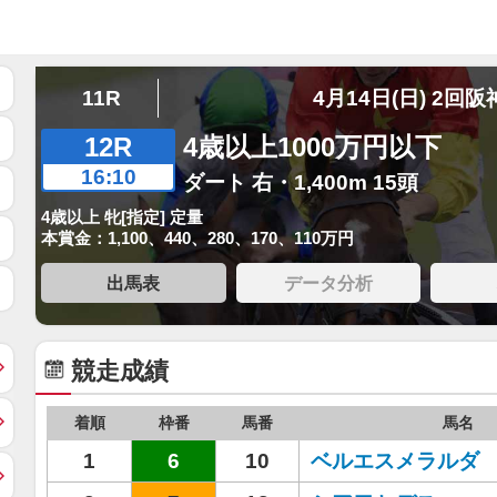
11R
4月14日(日) 2回阪
12R
4歳以上1000万円以下
16:10
ダート 右・1,400m 15頭
4歳以上 牝[指定] 定量
本賞金：1,100、440、280、170、110万円
出馬表
データ分析
競走成績
着順
枠番
馬番
馬名
1
6
10
ベルエスメラルダ