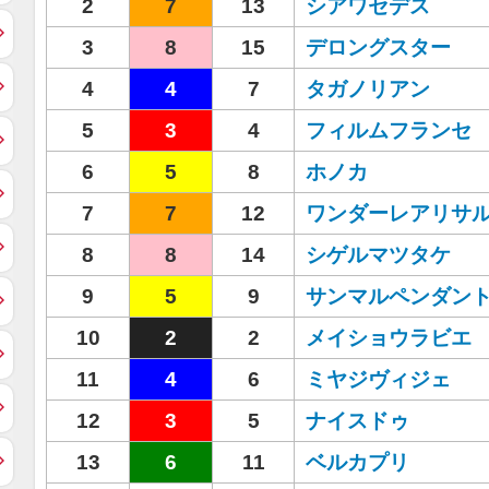
2
7
13
シアワセデス
3
8
15
デロングスター
4
4
7
タガノリアン
5
3
4
フィルムフランセ
6
5
8
ホノカ
7
7
12
ワンダーレアリサ
8
8
14
シゲルマツタケ
9
5
9
サンマルペンダン
10
2
2
メイショウラビエ
11
4
6
ミヤジヴィジェ
12
3
5
ナイスドゥ
13
6
11
ベルカプリ