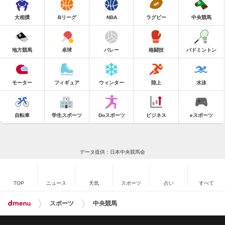
大相撲
Bリーグ
NBA
ラグビー
中央競馬
地方競馬
卓球
バレー
格闘技
バドミントン
モーター
フィギュア
ウィンター
陸上
水泳
自転車
学生スポーツ
Doスポーツ
ビジネス
eスポーツ
データ提供：日本中央競馬会
TOP
ニュース
天気
スポーツ
占い
すべて
スポーツ
中央競馬