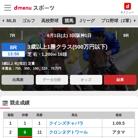
dメニュー
球
MLB
ゴルフ
高校野球
競馬
Jリーグ
プロ野球（2軍）
7R
6月1日(土) 3回阪神1日
9R
3歳以上1勝クラス(500万円以下)
8R
13:50
芝 右・1,200m 16頭
3歳以上 牝[指定] 定量
本賞金：750、300、190、110、75万円
出馬表
データ分析
オッズ
結果
競走成績
着順
枠番
馬番
馬名
着差
1
1
1
クインズチャパラ
1.09.5
2
6
11
クロンヌデトワール
アタマ