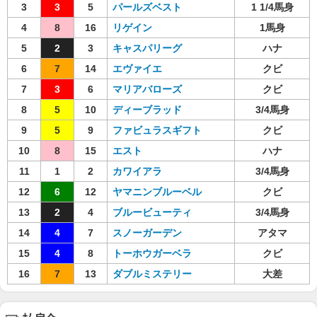
3
3
5
パールズベスト
1 1/4馬身
4
8
16
リゲイン
1馬身
5
2
3
キャスパリーグ
ハナ
6
7
14
エヴァイエ
クビ
7
3
6
マリアバローズ
クビ
8
5
10
ディーブラッド
3/4馬身
9
5
9
ファビュラスギフト
クビ
10
8
15
エスト
ハナ
11
1
2
カワイアラ
3/4馬身
12
6
12
ヤマニンブルーベル
クビ
13
2
4
ブルービューティ
3/4馬身
14
4
7
スノーガーデン
アタマ
15
4
8
トーホウガーベラ
クビ
16
7
13
ダブルミステリー
大差