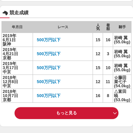
競走成績
人
着
年月日
レース
騎手
気
順
2019年
岩崎 翼
6月1日
500万円以下
15
16
(55.0kg)
阪神
2019年
岩崎 翼
4月21日
500万円以下
12
3
(55.0kg)
京都
2019年
岩崎 翼
3月17日
500万円以下
15
10
(55.0kg)
中京
2018年
☆藤田
12月8日
500万円以下
12
11
菜七子
中京
(54.0kg)
2018年
△富田
10月7日
500万円以下
16
8
暁
京都
(53.0kg)
もっと見る