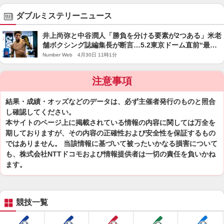
ダブルミステリーニュース
井上尚弥と中谷潤人「勝負を分ける要素が2つある」米老
舗ボクシング誌編集長が断言…5.2東京ドーム直前“最終
予想”「ナカタニにも見せ場はあるだろう」
Number Web 4月30日 11時1分
注意事項
結果・成績・オッズなどのデータは、必ず主催者発行のものと照合
し確認してください。
本サイトのページ上に掲載されている情報の内容に関しては万全を
期しておりますが、その内容の正確性および安全性を保証するもの
ではありません。 当該情報に基づいて被ったいかなる損害について
も、株式会社NTTドコモおよび情報提供者は一切の責任を負いかね
ます。
競技一覧