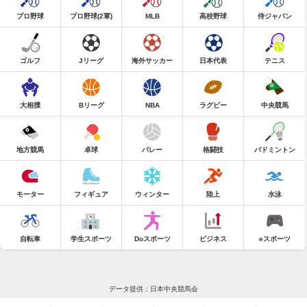
プロ野球
プロ野球(2軍)
MLB
高校野球
侍ジャパン
ゴルフ
Jリーグ
海外サッカー
日本代表
テニス
大相撲
Bリーグ
NBA
ラグビー
中央競馬
地方競馬
卓球
バレー
格闘技
バドミントン
モーター
フィギュア
ウィンター
陸上
水泳
自転車
学生スポーツ
Doスポーツ
ビジネス
eスポーツ
データ提供：日本中央競馬会