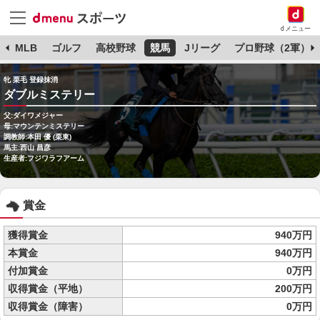
dメニュー
球
MLB
ゴルフ
高校野球
競馬
Jリーグ
プロ野球（2軍）
牝 栗毛 登録抹消
ダブルミステリー
父:ダイワメジャー
母:マウンテンミステリー
調教師:本田 優 (栗東)
馬主:西山 昌彦
生産者:フジワラフアーム
賞金
獲得賞金
940万円
本賞金
940万円
付加賞金
0万円
収得賞金（平地）
200万円
収得賞金（障害）
0万円