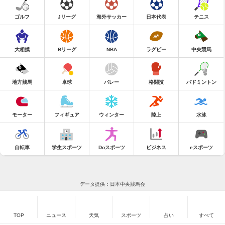
ゴルフ
Jリーグ
海外サッカー
日本代表
テニス
大相撲
Bリーグ
NBA
ラグビー
中央競馬
地方競馬
卓球
バレー
格闘技
バドミントン
モーター
フィギュア
ウィンター
陸上
水泳
自転車
学生スポーツ
Doスポーツ
ビジネス
eスポーツ
データ提供：日本中央競馬会
TOP
ニュース
天気
スポーツ
占い
すべて