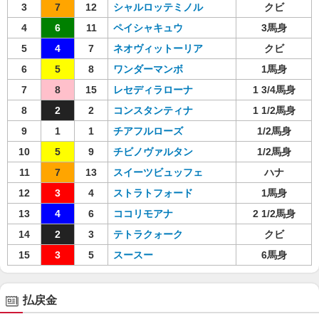
3
7
12
シャルロッテミノル
クビ
4
6
11
ペイシャキュウ
3馬身
5
4
7
ネオヴィットーリア
クビ
6
5
8
ワンダーマンボ
1馬身
7
8
15
レセディラローナ
1 3/4馬身
8
2
2
コンスタンティナ
1 1/2馬身
9
1
1
チアフルローズ
1/2馬身
10
5
9
チビノヴァルタン
1/2馬身
11
7
13
スイーツビュッフェ
ハナ
12
3
4
ストラトフォード
1馬身
13
4
6
ココリモアナ
2 1/2馬身
14
2
3
テトラクォーク
クビ
15
3
5
スースー
6馬身
払戻金