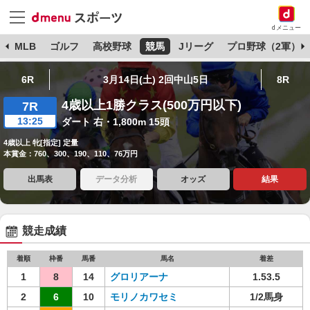
dメニュー
球
MLB
ゴルフ
高校野球
競馬
Jリーグ
プロ野球（2軍）
6R
3月14日(土) 2回中山5日
8R
4歳以上1勝クラス(500万円以下)
7R
13:25
ダート 右・1,800m 15頭
4歳以上 牝[指定] 定量
本賞金：760、300、190、110、76万円
出馬表
データ分析
オッズ
結果
競走成績
着順
枠番
馬番
馬名
着差
1
8
14
グロリアーナ
1.53.5
2
6
10
モリノカワセミ
1/2馬身