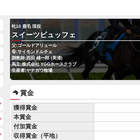
牝10 鹿毛 現役
スイーツビュッフェ
父:ゴールドアリュール
母:サイモンドルチェ
調教師:西田 雄一郎 (美浦)
馬主:株式会社 YGGホースクラブ
生産者:ヤナガワ牧場
賞金
獲得賞金
本賞金
付加賞金
収得賞金（平地）