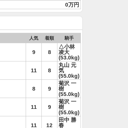
0万円
人気
着順
騎手
△小林
9
8
凌大
(53.0kg)
丸山 元
11
8
気
(55.0kg)
菊沢 一
8
9
樹
(55.0kg)
菊沢 一
11
9
樹
(55.0kg)
田中 勝
11
12
春