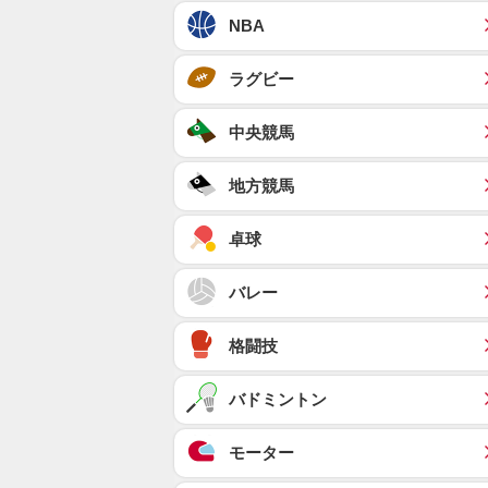
NBA
ラグビー
中央競馬
地方競馬
卓球
バレー
格闘技
バドミントン
モーター