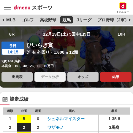
dメニュー
球
MLB
ゴルフ
高校野球
競馬
Jリーグ
プロ野球（2軍）
8R
12月19日(土) 5回中山5日
10R
ひいらぎ賞
9R
14:15
芝 右 外回り・1,600m 12頭
2歳 A04 馬齢
本賞金：101、40、25、15、10万円
出馬表
データ分析
オッズ
結果
競走成績
着順
枠番
馬番
馬名
着差
1
5
6
シュネルマイスター
1.35.8
2
2
2
ワザモノ
3馬身