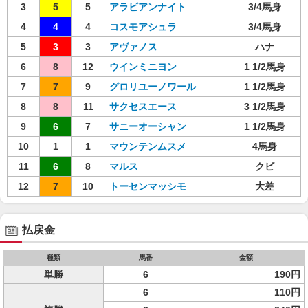
3
5
5
アラビアンナイト
3/4馬身
4
4
4
コスモアシュラ
3/4馬身
5
3
3
アヴァノス
ハナ
6
8
12
ウインミニヨン
1 1/2馬身
7
7
9
グロリユーノワール
1 1/2馬身
8
8
11
サクセスエース
3 1/2馬身
9
6
7
サニーオーシャン
1 1/2馬身
10
1
1
マウンテンムスメ
4馬身
11
6
8
マルス
クビ
12
7
10
トーセンマッシモ
大差
払戻金
種類
馬番
金額
単勝
6
190円
6
110円