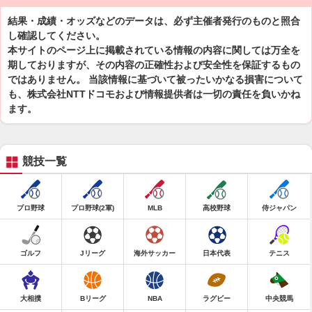
結果・成績・オッズなどのデータは、必ず主催者発行のものと照合
し確認してください。
本サイトのページ上に掲載されている情報の内容に関しては万全を
期しておりますが、その内容の正確性および安全性を保証するもの
ではありません。 当該情報に基づいて被ったいかなる損害について
も、株式会社NTTドコモおよび情報提供者は一切の責任を負いかね
ます。
競技一覧
プロ野球
プロ野球(2軍)
MLB
高校野球
侍ジャパン
ゴルフ
Jリーグ
海外サッカー
日本代表
テニス
大相撲
Bリーグ
NBA
ラグビー
中央競馬