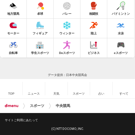
地方競馬
卓球
バレー
格闘技
バドミントン
モーター
フィギュア
ウィンター
陸上
水泳
自転車
学生スポーツ
Doスポーツ
ビジネス
eスポーツ
データ提供：日本中央競馬会
TOP
ニュース
天気
スポーツ
占い
すべて
スポーツ
中央競馬
サイトご利用にあたって
(C) NTT DOCOMO, INC.